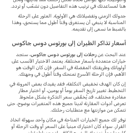
هنا لمساعدتك في ترتيب هذه التفاصيل دون تشعّب أو تردد.
جدولك الزمني وتفضيلاتك هي الأولوية. العثور على الرحلة
المناسبة لا ينبغي أن يستغرق وقتاً أطول مما يستحق، وهذا
بالضبط ما نسعى إلى تقديمه.
أسعار تذاكر الطيران إلى بورتوس دوس جاكوس
عند البحث عن
رحلات إلى بورتوس دوس جاكوس
، ستجد
خيارات متعددة بأسعار مختلفة. يعتمد الاختيار الأنسب على
أولوياتك وطريقتك المفضلة في السفر. فإن كان الوقت هو
الأهم، فإن الرحلة الأسرع تمنحك وقتاً أطول في وجهتك.
إن كان الهدف تخفيض التكلفة، فقد يفيدك بعض المرونة في
التخطيط. تغيير تاريخ السفر يوماً أو يومين، أو اختيار مطار
مغادرة مختلف، قد يُخفّض سعر التذكرة بشكل ملحوظ.
تعرض أدوات المقارنة لدينا جميع هذه المتغيرات بوضوح، حتى
تتمكن من موازنتها مع متطلبات رحلتك.
توفر لك جميع الخيارات المتاحة في مكان واحد سهولة اتخاذ
القرار. سواء كان اختيارك مبنياً على السعر أو وقت الرحلة أو
كليهما معاً، نمنحك الوضوح الكافي لتحجز باطمئنان.