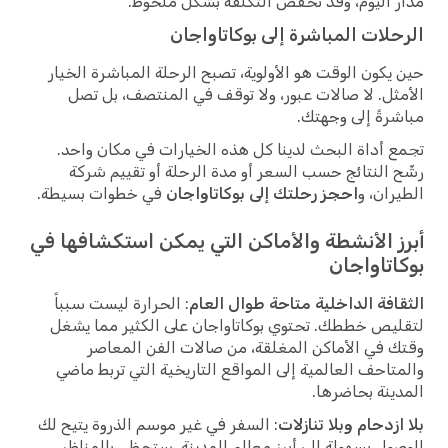
مدار اليوم، وقد تخفض التكلفة بشكل ملحوظ.
الرحلات المباشرة إلى بوكاتاواجان
حين يكون الوقت هو الأولوية، تصبح الرحلة المباشرة الخيار
الأمثل. لا صالات عبور، ولا توقف في المنتصف، بل تصل
مباشرةً إلى وجهتك.
تجمع أداة البحث لدينا كل هذه الخيارات في مكان واحد.
رشّح النتائج حسب السعر أو مدة الرحلة أو تقييم شركة
الطيران، و
احجز رحلتك إلى بوكاتاواجان
في خطوات بسيطة.
أبرز الأنشطة والأماكن التي يمكن استكشافها في
بوكاتاواجان
الثقافة الداخلية متاحة طوال العام
: الحرارة ليست سبباً
لتقليص خططك. تحتوي بوكاتاواجان على الكثير مما يشغل
وقتك في الأماكن المغلقة، من صالات الفن المعاصر
والمتاحف العالمية إلى المواقع التاريخية التي تربط ماضي
المدينة بحاضرها.
بلا ازدحام وبلا تنازلات
: السفر في غير موسم الذروة يتيح لك
الوصول بسهولة إلى أبرز معالم المدينة. ستحظى بالمناظر