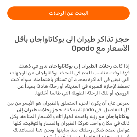
البحث عن الرحلات
حجز تذاكر طيران إلى بوكاتاواجان بأقل
الأسعار مع Opodo
إذا كانت
رحلات الطيران إلى بوكاتاواجان
تدور في ذهنك،
فهذا وقت مناسب للبدء في البحث. بوكاتاواجان من الوجهات
التي تبقى في الذاكرة بمجرد أن تستأثر باهتمامك، سواء كنت
تخطط لإجازة قصيرة في المدينة، أو رحلة هادئة بعيداً عن
الروتين، أو تلك الرحلة الطويلة التي طالما أجّلتها.
نحرص على أن يكون الجزء المتعلق بالطيران هو الأيسر من بين
كل التفاصيل. في Opodo، يمكنك
حجز رحلات طيران إلى
بوكاتاواجان
مع رؤية واضحة لخياراتك والأسعار المتاحة، وكل
ذلك في مكان واحد. شركة الطيران والمسار والتوقيت، كلها
عوامل تحدد شكل رحلتك منذ بدايتها، ونحن هنا لمساعدتك
في ترتيب هذه التفاصيل دون تشعّب أو تردد.