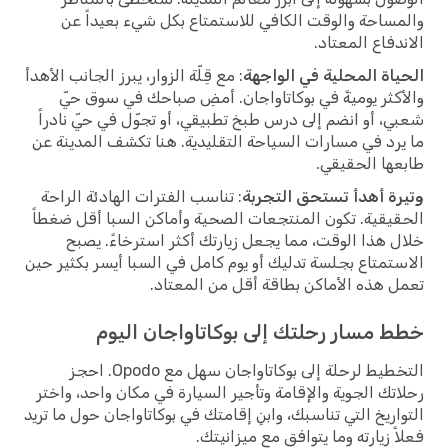
والمساحة والوقت الكافي للاستمتاع بكل شيء بعيداً عن
الاندفاع المعتاد.
الحياة المحلية في الواجهة
: مع قِلّة الزوار، يبرز الجانب الأهدأ
والأكثر يوميةً في بوكاتاواجان. أمضِ صباحك في سوق حيّ
شعبي، أو انضم إلى درس طبخ تطبيقي، أو تجوّل في حيّ نادراً
ما يرد في مسارات السياحة التقليدية. هنا تكشف المدينة عن
طابعها الحقيقي.
وتيرة أهدأ تستحق التجربة
: تناسب الفترات الهادئة الراحة
الحقيقية. تكون المنتجعات الصحية وأماكن السبا أقل ضغطاً
خلال هذا الوقت، مما يجعل زيارتك أكثر استرخاءً. يصبح
الاستمتاع بجلسة تدليك أو يوم كامل في السبا أيسر بكثير حين
تعمل هذه الأماكن بطاقة أقل من المعتاد.
خطط مسار رحلتك إلى بوكاتاواجان اليوم
التخطيط لرحلة إلى بوكاتاواجان سهل مع Opodo. احجز
رحلاتك الجوية والإقامة وتأجير السيارة في مكان واحد، واختر
التواريخ التي تناسبك، وابنِ إقامتك في بوكاتاواجان حول ما تريد
فعلاً زيارته وما يتوافق مع ميزانيتك.