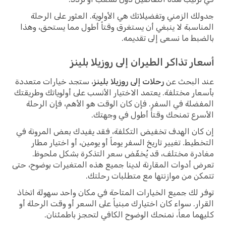
جدولك الزمني وتفضيلاتك هي الأولوية. العثور على الرحلة
المناسبة لا ينبغي أن يستغرق وقتاً أطول مما يستحق، وهذا
بالضبط ما نسعى إلى تقديمه.
أسعار تذاكر الطيران إلى روزيلا بلينز
عند البحث عن
رحلات إلى روزيلا بلينز
، ستجد خيارات متعددة
بأسعار مختلفة. يعتمد الاختيار الأنسب على أولوياتك وطريقتك
المفضلة في السفر. فإن كان الوقت هو الأهم، فإن الرحلة
الأسرع تمنحك وقتاً أطول في وجهتك.
إن كان الهدف تخفيض التكلفة، فقد يفيدك بعض المرونة في
التخطيط. تغيير تاريخ السفر يوماً أو يومين، أو اختيار مطار
مغادرة مختلف، قد يُخفّض سعر التذكرة بشكل ملحوظ.
تعرض أدوات المقارنة لدينا جميع هذه المتغيرات بوضوح، حتى
تتمكن من موازنتها مع متطلبات رحلتك.
توفر لك جميع الخيارات المتاحة في مكان واحد سهولة اتخاذ
القرار. سواء كان اختيارك مبنياً على السعر أو وقت الرحلة أو
كليهما معاً، نمنحك الوضوح الكافي لتحجز باطمئنان.