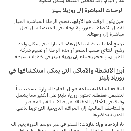
مدار اليوم، وقد تخفض التكلفة بشكل ملحوظ.
الرحلات المباشرة إلى روزيلا بلينز
حين يكون الوقت هو الأولوية، تصبح الرحلة المباشرة الخيار
الأمثل. لا صالات عبور، ولا توقف في المنتصف، بل تصل
مباشرةً إلى وجهتك.
تجمع أداة البحث لدينا كل هذه الخيارات في مكان واحد.
رشّح النتائج حسب السعر أو مدة الرحلة أو تقييم شركة
الطيران، و
احجز رحلتك إلى روزيلا بلينز
في خطوات بسيطة.
أبرز الأنشطة والأماكن التي يمكن استكشافها في
روزيلا بلينز
الثقافة الداخلية متاحة طوال العام
: الحرارة ليست سبباً
لتقليص خططك. تحتوي روزيلا بلينز على الكثير مما يشغل
وقتك في الأماكن المغلقة، من صالات الفن المعاصر
والمتاحف العالمية إلى المواقع التاريخية التي تربط ماضي
المدينة بحاضرها.
بلا ازدحام وبلا تنازلات
: السفر في غير موسم الذروة يتيح لك
الوصول بسهولة إلى أبرز معالم المدينة. ستحظى بالمناظر