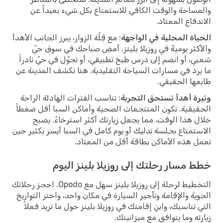
والمساحة والوقت الكافي للاستمتاع بكل شيء بعيداً عن
الاندفاع المعتاد.
الحياة المحلية في الواجهة
: مع قِلّة الزوار، يبرز الجانب الأهدأ
والأكثر يوميةً في روزيلا بلينز. أمضِ صباحك في سوق حيّ
شعبي، أو انضم إلى درس طبخ تطبيقي، أو تجوّل في حيّ نادراً
ما يرد في مسارات السياحة التقليدية. هنا تكشف المدينة عن
طابعها الحقيقي.
وتيرة أهدأ تستحق التجربة
: تناسب الفترات الهادئة الراحة
الحقيقية. تكون المنتجعات الصحية وأماكن السبا أقل ضغطاً
خلال هذا الوقت، مما يجعل زيارتك أكثر استرخاءً. يصبح
الاستمتاع بجلسة تدليك أو يوم كامل في السبا أيسر بكثير حين
تعمل هذه الأماكن بطاقة أقل من المعتاد.
خطط مسار رحلتك إلى روزيلا بلينز اليوم
التخطيط لرحلة إلى روزيلا بلينز سهل مع Opodo. احجز رحلاتك
الجوية والإقامة وتأجير السيارة في مكان واحد، واختر التواريخ
التي تناسبك، وابنِ إقامتك في روزيلا بلينز حول ما تريد فعلاً
زيارته وما يتوافق مع ميزانيتك.