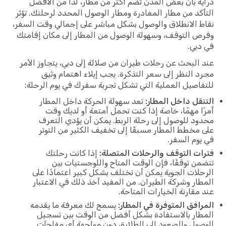
ة بأن بعض المدن تضم أكثر من مطار، لذا من الأفضل
كد من مطار المغادرة ومطار الوصول المحدد لرحلتك. تؤثر
 الانطلاق والوصول بشكل مباشر على إجمالي وقت السفر،
 التوقف، وسهولة الوصول من المطار إلى مكان إقامتك
بي.
البحث عن رحلات طيران من صلالة إلى دبي، يتجاوز الأمر
 النظر إلى سعر التذكرة. يجب إيلاء اهتمام وثيق
اصيل العملية التي تشكل تجربة سفرك في يوم الرحلة:
قل داخل المطار:
تعد سهولة الحركة داخل المطار
ا مهمًا، خاصة إذا كنت تحمل أمتعة أو لديك وقت
د للوصول إلى رحلة الربط. يمكن أن يؤدي التعرف
مخطط المطار مسبقًا إلى تخفيف الكثير من التوتر
وم السفر.
ت التوقف والرحلات المتصلة:
إذا كانت رحلتك
ن توقفًا، فإن الوقت المتاح واللوجستيات بين
لات الجوية يمكن أن تختلف بشكل كبير اعتمادًا على
ار وشركة الطيران. من المفيد أخذ ذلك في الاعتبار
مقارنة الخيارات المتاحة.
افق المتوفرة في المطار:
يسمح لك معرفة ما يقدمه
ار بالاستفادة بشكل أفضل من الوقت بين تسجيل
ول والصعود إلى الطائرة، دون مواجهة أي مفاجآت