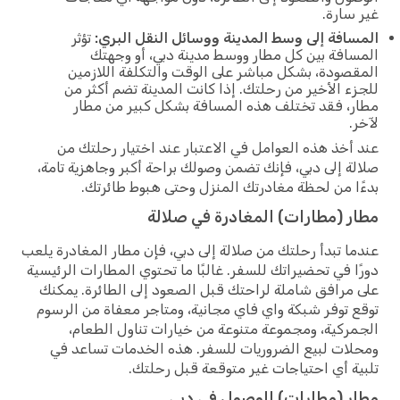
سارة.
افة إلى وسط المدينة ووسائل النقل البري:
تؤثر
افة بين كل مطار ووسط مدينة دبي، أو وجهتك
صودة، بشكل مباشر على الوقت والتكلفة اللازمين
ء الأخير من رحلتك. إذا كانت المدينة تضم أكثر من
، فقد تختلف هذه المسافة بشكل كبير من مطار
.
أخذ هذه العوامل في الاعتبار عند اختيار رحلتك من
ة إلى دبي، فإنك تضمن وصولك براحة أكبر وجاهزية تامة،
ا من لحظة مغادرتك المنزل وحتى هبوط طائرتك.
ر (مطارات) المغادرة في صلالة
ا تبدأ رحلتك من صلالة إلى دبي، فإن مطار المغادرة يلعب
ا في تحضيراتك للسفر. غالبًا ما تحتوي المطارات الرئيسية
مرافق شاملة لراحتك قبل الصعود إلى الطائرة. يمكنك
 توفر شبكة واي فاي مجانية، ومتاجر معفاة من الرسوم
ركية، ومجموعة متنوعة من خيارات تناول الطعام،
ات لبيع الضروريات للسفر. هذه الخدمات تساعد في
ة أي احتياجات غير متوقعة قبل رحلتك.
ر (مطارات) الوصول في دبي