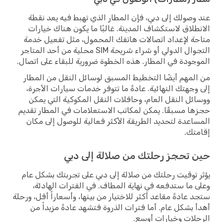
وصولك إلى دبي، فإن المطار الذي تهبط فيه يعد نقطة
طلاق لاستكشاف المدينة. غالبًا ما يكون هناك خيارات
ة لإعداد اتصالات هاتفك المحمول، مثل تفعيل خدمة
التجوال الدولي أو شراء شريحة SIM محلية من أحد المتاجر
جودة في المطار. هذه الخطوة ضرورية للبقاء على اتصال.
لمهم أيضًا التخطيط المسبق لوسائل النقل من المطار
وجهتك النهائية. عادةً ما تتوفر خدمات سيارات الأجرة،
ئل النقل العام، وحافلات النقل المكوكية التي يمكن
ا مسبقًا. يمكن لمكاتب الاستعلامات في المطار تقديم
اعدة لتحديد الطريقة الأكثر فعالية للوصول إلى مكان
تك.
 تحجز رحلتك من صلالة إلى دبي
 توقيت رحلتك من صلالة إلى دبي على تجربتك بشكل عام
 ما ستدفعه في نهاية المطاف. في الفترات الهادئة،
 عادةً مقاعد أكثر للاختيار من بينها، وأسعاراً أقل، ورحلة
 بشكل عام. أما فترات الذروة فتشهد عادةً مزيداً من
لات وخيارات أوسع.