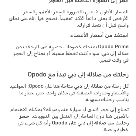
ر إلى الصورة الكاملة قبل الحجز
ار الأطول لا يعني بالضرورة السعر الأعلى، والسعر
خص لا يعني دائماً الأكثر تعقيداً. تصفح خياراتك على نطاق
 قبل أن تتخذ قرارك.
فد من أسعار الأعضاء
Opodo Pr
يمنحك خصومات حصرية على الرحلات من
ة إلى دبي، سواء كنت تخطط مسبقاً أو تحتاج إلى الحجز
وقت قصير.
ك من صلالة إلى دبي تبدأ مع Opodo
رحلة
من صلالة إلى دبي
متاحة هنا على Opodo: المواعيد
سعار وخيارات التصفية في مكان واحد، حتى تختار ما
ب رحلتك بسهولة.
ج إلى حجز فندق أو سيارة عند وصولك؟ يمكنك الاهتمام
مرين هنا دون الحاجة إلى التنقل بين التبويبات.
احجز
ك من صلالة إلى دبي على Opodo
وأنهِ كل شيء في
 واحدة.