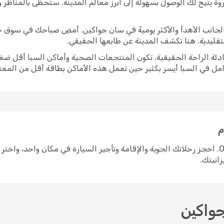
وة يتيح لك الوصول بسهولة إلى أبرز معالم المدينة. ستحظى بالمناظر
برز الجانب الأهدأ والأكثر يوميةً في سان جواكين. أمضِ صباحك في سوق
لتقليدية. هنا تكشف المدينة عن طابعها الحقيقي.
ادئة الراحة الحقيقية. تكون المنتجعات الصحية وأماكن السبا أقل ضغط
امل في السبا أيسر بكثير حين تعمل هذه الأماكن بطاقة أقل من المعتا
م
التخطيط لرحلة إلى سان جواكين سهل مع Opodo. احجز رحلاتك الجوية والإقامة وتأجير السيارة في م
زانيتك.
جواكين