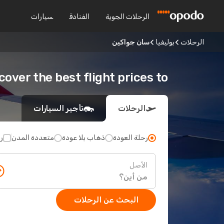
الرحلات الجوية
الفنادق
سيارات
الرحلات
بوليفيا
سان جواكين
Discover the best flight prices to سان جو
الرحلات
تأجير السيارات
رحلة العودة
ذهاب بلا عودة
متعددة المدن
ر
الأصل
البحث عن الرحلات