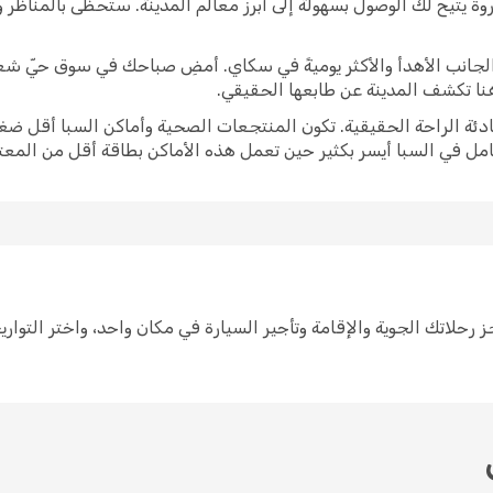
وة يتيح لك الوصول بسهولة إلى أبرز معالم المدينة. ستحظى بالمناظر
برز الجانب الأهدأ والأكثر يوميةً في سكاي. أمضِ صباحك في سوق حيّ ش
 هنا تكشف المدينة عن طابعها الحقيقي.
ادئة الراحة الحقيقية. تكون المنتجعات الصحية وأماكن السبا أقل ضغط
امل في السبا أيسر بكثير حين تعمل هذه الأماكن بطاقة أقل من المعتا
ط لرحلة إلى سكاي سهل مع Opodo. احجز رحلاتك الجوية والإقامة وتأجير السيارة في مكان واحد