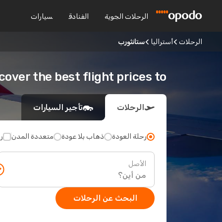
الرحلات الجوية
الفنادق
سيارات
الرحلات
أستراليا
ستانثورب
Discover the best flight prices to ستان
الرحلات
تأجير السيارات
رحلة العودة
ذهاب بلا عودة
متعددة المدن
ر
الأصل
البحث عن الرحلات