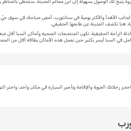
وة يتيح لك الوصول بسهولة إلى أبرز معالم المدينة. ستحظى بالمناظر
برز الجانب الأهدأ والأكثر يوميةً في ستانثورب. أمضِ صباحك في سوق حي
ية. هنا تكشف المدينة عن طابعها الحقيقي.
ادئة الراحة الحقيقية. تكون المنتجعات الصحية وأماكن السبا أقل ضغط
امل في السبا أيسر بكثير حين تعمل هذه الأماكن بطاقة أقل من المعتا
خطيط لرحلة إلى ستانثورب سهل مع Opodo. احجز رحلاتك الجوية والإقامة وتأجير السيارة في مكان 
ورب