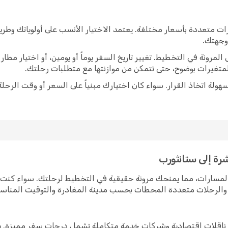
ات متعددة بأسعار مختلفة. يعتمد الاختيار الأنسب على أولوياتك وطر
 وجهتك.
رونة في التخطيط. تغيير تاريخ السفر يوماً أو يومين، أو اختيار مط
متغيرات بوضوح، حتى تتمكن من موازنتها مع متطلبات رحلتك.
ولة اتخاذ القرار. سواء كان اختيارك مبنياً على السعر أو وقت الرحلة
رة إلى ستانثورب
المسارات، مما يمنحك مرونة حقيقية في التخطيط لرحلتك. سواء كنت
رة والرحلات متعددة المحطات بحسب مدينة المغادرة والتوقيت المناس
ن ناقلات اقتصادية وشركات خدمة متكاملة تشمل درجات سفر مميزة. ي