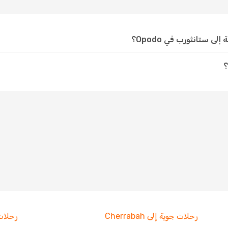
 ستانثورب في Opodo؟
؟
رحلات جوية إلى Cherrabah
رحلات جو