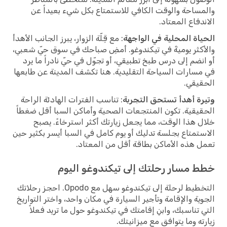
والمساحة والوقت الكافي للاستمتاع بكل شيء بعيداً عن
الاندفاع المعتاد.
الحياة المحلية في الواجهة
: مع قِلّة الزوار، يبرز الجانب الأهدأ
والأكثر يوميةً في تيكندوغو. أمضِ صباحك في سوق حيّ شعبي،
أو انضم إلى درس طبخ تطبيقي، أو تجوّل في حيّ نادراً ما يرد
في مسارات السياحة التقليدية. هنا تكشف المدينة عن طابعها
الحقيقي.
وتيرة أهدأ تستحق التجربة
: تناسب الفترات الهادئة الراحة
الحقيقية. تكون المنتجعات الصحية وأماكن السبا أقل ضغطاً
خلال هذا الوقت، مما يجعل زيارتك أكثر استرخاءً. يصبح
الاستمتاع بجلسة تدليك أو يوم كامل في السبا أيسر بكثير حين
تعمل هذه الأماكن بطاقة أقل من المعتاد.
خطط مسار رحلتك إلى تيكندوغو اليوم
التخطيط لرحلة إلى تيكندوغو سهل مع Opodo. احجز رحلاتك
الجوية والإقامة وتأجير السيارة في مكان واحد، واختر التواريخ
التي تناسبك، وابنِ إقامتك في تيكندوغو حول ما تريد فعلاً
زيارته وما يتوافق مع ميزانيتك.