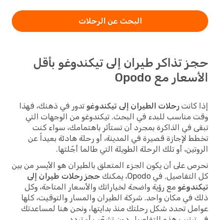
البحث عن الرحلات
حجز تذاكر طيران إلى تيكندوغو بأقل
الأسعار مع Opodo
إذا كانت
رحلات الطيران إلى تيكندوغو
تدور في ذهنك، فهذا
وقت مناسب للبدء في البحث. تيكندوغو من الوجهات التي
تبقى في الذاكرة بمجرد أن تستأثر باهتمامك، سواء كنت
تخطط لإجازة قصيرة في المدينة، أو رحلة هادئة بعيداً عن
الروتين، أو تلك الرحلة الطويلة التي طالما أجّلتها.
نحرص على أن يكون الجزء المتعلق بالطيران هو الأيسر من بين
كل التفاصيل. في Opodo، يمكنك
حجز رحلات طيران إلى
تيكندوغو
مع رؤية واضحة لخياراتك والأسعار المتاحة، وكل
ذلك في مكان واحد. شركة الطيران والمسار والتوقيت، كلها
عوامل تحدد شكل رحلتك منذ بدايتها، ونحن هنا لمساعدتك
في ترتيب هذه التفاصيل دون تشعّب أو تردد.