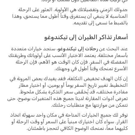
جدولك الزمني وتفضيلاتك هي الأولوية. العثور على الرحلة
المناسبة لا ينبغي أن يستغرق وقتاً أطول مما يستحق، وهذا
بالضبط ما نسعى إلى تقديمه.
أسعار تذاكر الطيران إلى تيكندوغو
عند البحث عن
رحلات إلى تيكندوغو
، ستجد خيارات متعددة
بأسعار مختلفة. يعتمد الاختيار الأنسب على أولوياتك وطريقتك
المفضلة في السفر. فإن كان الوقت هو الأهم، فإن الرحلة
الأسرع تمنحك وقتاً أطول في وجهتك.
إن كان الهدف تخفيض التكلفة، فقد يفيدك بعض المرونة في
التخطيط. تغيير تاريخ السفر يوماً أو يومين، أو اختيار مطار
مغادرة مختلف، قد يُخفّض سعر التذكرة بشكل ملحوظ.
تعرض أدوات المقارنة لدينا جميع هذه المتغيرات بوضوح، حتى
تتمكن من موازنتها مع متطلبات رحلتك.
توفر لك جميع الخيارات المتاحة في مكان واحد سهولة اتخاذ
القرار. سواء كان اختيارك مبنياً على السعر أو وقت الرحلة أو
كليهما معاً، نمنحك الوضوح الكافي لتحجز باطمئنان.