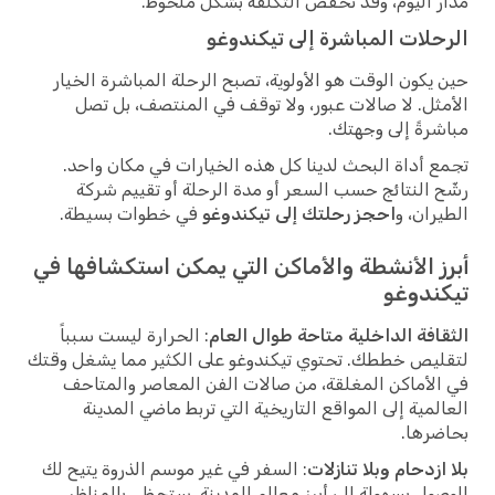
مدار اليوم، وقد تخفض التكلفة بشكل ملحوظ.
الرحلات المباشرة إلى تيكندوغو
حين يكون الوقت هو الأولوية، تصبح الرحلة المباشرة الخيار
الأمثل. لا صالات عبور، ولا توقف في المنتصف، بل تصل
مباشرةً إلى وجهتك.
تجمع أداة البحث لدينا كل هذه الخيارات في مكان واحد.
رشّح النتائج حسب السعر أو مدة الرحلة أو تقييم شركة
الطيران، و
احجز رحلتك إلى تيكندوغو
في خطوات بسيطة.
أبرز الأنشطة والأماكن التي يمكن استكشافها في
تيكندوغو
الثقافة الداخلية متاحة طوال العام
: الحرارة ليست سبباً
لتقليص خططك. تحتوي تيكندوغو على الكثير مما يشغل وقتك
في الأماكن المغلقة، من صالات الفن المعاصر والمتاحف
العالمية إلى المواقع التاريخية التي تربط ماضي المدينة
بحاضرها.
بلا ازدحام وبلا تنازلات
: السفر في غير موسم الذروة يتيح لك
الوصول بسهولة إلى أبرز معالم المدينة. ستحظى بالمناظر