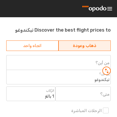
Discover the best flight prices to تيكندوغو
ذهاب وعودة
اتجاه واحد
من أين؟
إلى أين؟
تيكندوغو
الرُكاب
متى؟
1 بالغ
الرحلات المباشرة