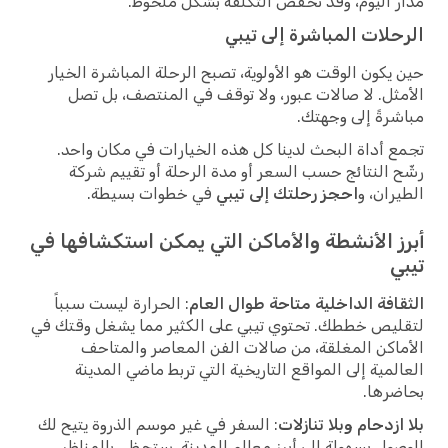
مدار اليوم، وقد تخفض التكلفة بشكل ملحوظ.
الرحلات المباشرة إلى تيبي
حين يكون الوقت هو الأولوية، تصبح الرحلة المباشرة الخيار
الأمثل. لا صالات عبور، ولا توقف في المنتصف، بل تصل
مباشرةً إلى وجهتك.
تجمع أداة البحث لدينا كل هذه الخيارات في مكان واحد.
رشّح النتائج حسب السعر أو مدة الرحلة أو تقييم شركة
الطيران، و
احجز رحلتك إلى تيبي
في خطوات بسيطة.
أبرز الأنشطة والأماكن التي يمكن استكشافها في
تيبي
الثقافة الداخلية متاحة طوال العام
: الحرارة ليست سبباً
لتقليص خططك. تحتوي تيبي على الكثير مما يشغل وقتك في
الأماكن المغلقة، من صالات الفن المعاصر والمتاحف
العالمية إلى المواقع التاريخية التي تربط ماضي المدينة
بحاضرها.
بلا ازدحام وبلا تنازلات
: السفر في غير موسم الذروة يتيح لك
الوصول بسهولة إلى أبرز معالم المدينة. ستحظى بالمناظر