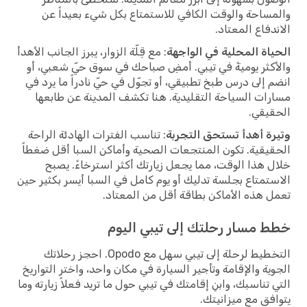
والمساحة والوقت الكافي للاستمتاع بكل شيء بعيداً عن
الاندفاع المعتاد.
الحياة المحلية في الواجهة
: مع قِلّة الزوار، يبرز الجانب الأهدأ
والأكثر يوميةً في تيبي. أمضِ صباحك في سوق حيّ شعبي، أو
انضم إلى درس طبخ تطبيقي، أو تجوّل في حيّ نادراً ما يرد في
مسارات السياحة التقليدية. هنا تكشف المدينة عن طابعها
الحقيقي.
وتيرة أهدأ تستحق التجربة
: تناسب الفترات الهادئة الراحة
الحقيقية. تكون المنتجعات الصحية وأماكن السبا أقل ضغطاً
خلال هذا الوقت، مما يجعل زيارتك أكثر استرخاءً. يصبح
الاستمتاع بجلسة تدليك أو يوم كامل في السبا أيسر بكثير حين
تعمل هذه الأماكن بطاقة أقل من المعتاد.
خطط مسار رحلتك إلى تيبي اليوم
التخطيط لرحلة إلى تيبي سهل مع Opodo. احجز رحلاتك
الجوية والإقامة وتأجير السيارة في مكان واحد، واختر التواريخ
التي تناسبك، وابنِ إقامتك في تيبي حول ما تريد فعلاً زيارته وما
يتوافق مع ميزانيتك.