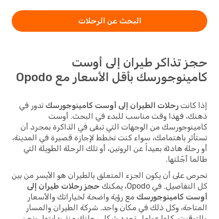
البحث عن الرحلات
حجز تذاكر طيران إلى أوست
كامينوجورسك بأقل الأسعار مع Opodo
إذا كانت
رحلات الطيران إلى أوست كامينوجورسك
تدور في
ذهنك، فهذا وقت مناسب للبدء في البحث. أوست
كامينوجورسك من الوجهات التي تبقى في الذاكرة بمجرد أن
تستأثر باهتمامك، سواء كنت تخطط لإجازة قصيرة في المدينة،
أو رحلة هادئة بعيداً عن الروتين، أو تلك الرحلة الطويلة التي
طالما أجّلتها.
نحرص على أن يكون الجزء المتعلق بالطيران هو الأيسر من بين
كل التفاصيل. في Opodo، يمكنك
حجز رحلات طيران إلى
أوست كامينوجورسك
مع رؤية واضحة لخياراتك والأسعار
المتاحة، وكل ذلك في مكان واحد. شركة الطيران والمسار
والتوقيت، كلها عوامل تحدد شكل رحلتك منذ بدايتها، ونحن