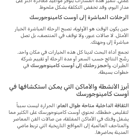
عملي. تتميز هذه المسارات بتوفر مواعيد مغادرة أكثر على
مدار اليوم، وقد تخفض التكلفة بشكل ملحوظ.
الرحلات المباشرة إلى أوست كامينوجورسك
حين يكون الوقت هو الأولوية، تصبح الرحلة المباشرة الخيار
الأمثل. لا صالات عبور، ولا توقف في المنتصف، بل تصل
مباشرةً إلى وجهتك.
تجمع أداة البحث لدينا كل هذه الخيارات في مكان واحد.
رشّح النتائج حسب السعر أو مدة الرحلة أو تقييم شركة
الطيران، و
احجز رحلتك إلى أوست كامينوجورسك
في
خطوات بسيطة.
أبرز الأنشطة والأماكن التي يمكن استكشافها في
أوست كامينوجورسك
الثقافة الداخلية متاحة طوال العام
: الحرارة ليست سبباً
لتقليص خططك. تحتوي أوست كامينوجورسك على الكثير مما
يشغل وقتك في الأماكن المغلقة، من صالات الفن المعاصر
والمتاحف العالمية إلى المواقع التاريخية التي تربط ماضي
المدينة بحاضرها.