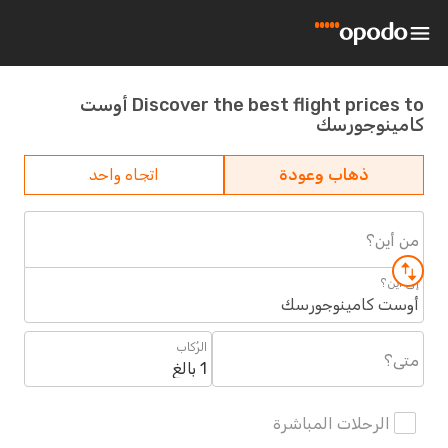
Discover the best flight prices to أوست
كامينوجورسك
ذهاب وعودة
اتجاه واحد
من أين؟
إلى أين؟
أوست كامينوجورسك
الرُكاب
متى؟
1 بالغ
الرحلات المباشرة