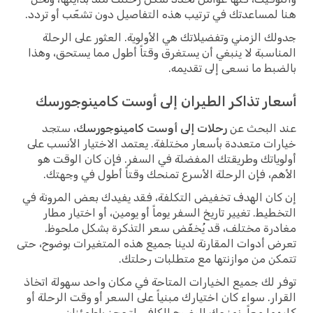
هنا لمساعدتك في ترتيب هذه التفاصيل دون تشعّب أو تردد.
جدولك الزمني وتفضيلاتك هي الأولوية. العثور على الرحلة
المناسبة لا ينبغي أن يستغرق وقتاً أطول مما يستحق، وهذا
بالضبط ما نسعى إلى تقديمه.
أسعار تذاكر الطيران إلى أوست كامينوجورسك
عند البحث عن
رحلات إلى أوست كامينوجورسك
، ستجد
خيارات متعددة بأسعار مختلفة. يعتمد الاختيار الأنسب على
أولوياتك وطريقتك المفضلة في السفر. فإن كان الوقت هو
الأهم، فإن الرحلة الأسرع تمنحك وقتاً أطول في وجهتك.
إن كان الهدف تخفيض التكلفة، فقد يفيدك بعض المرونة في
التخطيط. تغيير تاريخ السفر يوماً أو يومين، أو اختيار مطار
مغادرة مختلف، قد يُخفّض سعر التذكرة بشكل ملحوظ.
تعرض أدوات المقارنة لدينا جميع هذه المتغيرات بوضوح، حتى
تتمكن من موازنتها مع متطلبات رحلتك.
توفر لك جميع الخيارات المتاحة في مكان واحد سهولة اتخاذ
القرار. سواء كان اختيارك مبنياً على السعر أو وقت الرحلة أو
كليهما معاً، نمنحك الوضوح الكافي لتحجز باطمئنان.