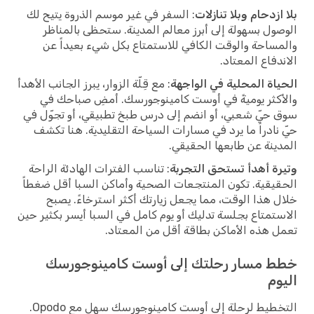
بلا ازدحام وبلا تنازلات
: السفر في غير موسم الذروة يتيح لك
الوصول بسهولة إلى أبرز معالم المدينة. ستحظى بالمناظر
والمساحة والوقت الكافي للاستمتاع بكل شيء بعيداً عن
الاندفاع المعتاد.
الحياة المحلية في الواجهة
: مع قِلّة الزوار، يبرز الجانب الأهدأ
والأكثر يوميةً في أوست كامينوجورسك. أمضِ صباحك في
سوق حيّ شعبي، أو انضم إلى درس طبخ تطبيقي، أو تجوّل في
حيّ نادراً ما يرد في مسارات السياحة التقليدية. هنا تكشف
المدينة عن طابعها الحقيقي.
وتيرة أهدأ تستحق التجربة
: تناسب الفترات الهادئة الراحة
الحقيقية. تكون المنتجعات الصحية وأماكن السبا أقل ضغطاً
خلال هذا الوقت، مما يجعل زيارتك أكثر استرخاءً. يصبح
الاستمتاع بجلسة تدليك أو يوم كامل في السبا أيسر بكثير حين
تعمل هذه الأماكن بطاقة أقل من المعتاد.
خطط مسار رحلتك إلى أوست كامينوجورسك
اليوم
التخطيط لرحلة إلى أوست كامينوجورسك سهل مع Opodo.