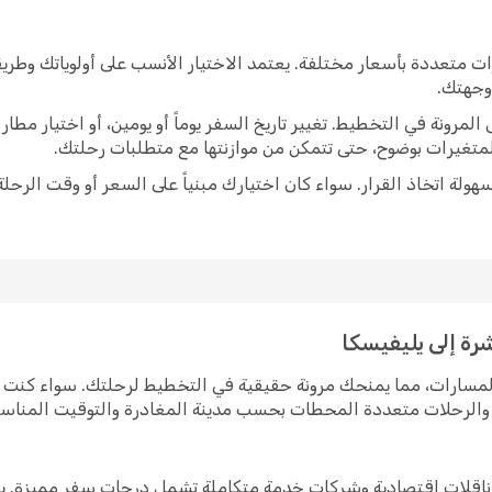
ت متعددة بأسعار مختلفة. يعتمد الاختيار الأنسب على أولوياتك وطر
 وجهتك.
رونة في التخطيط. تغيير تاريخ السفر يوماً أو يومين، أو اختيار مط
متغيرات بوضوح، حتى تتمكن من موازنتها مع متطلبات رحلتك.
ولة اتخاذ القرار. سواء كان اختيارك مبنياً على السعر أو وقت الرحلة
رة إلى يليفيسكا
المسارات، مما يمنحك مرونة حقيقية في التخطيط لرحلتك. سواء كنت
رة والرحلات متعددة المحطات بحسب مدينة المغادرة والتوقيت المناس
ن ناقلات اقتصادية وشركات خدمة متكاملة تشمل درجات سفر مميزة. ي