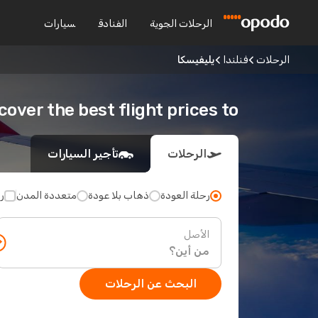
الرحلات الجوية
الفنادق
سيارات
الرحلات
فنلندا
يليفيسكا
Discover the best flight prices to يليف
الرحلات
تأجير السيارات
رحلة العودة
ذهاب بلا عودة
متعددة المدن
ر
الأصل
البحث عن الرحلات