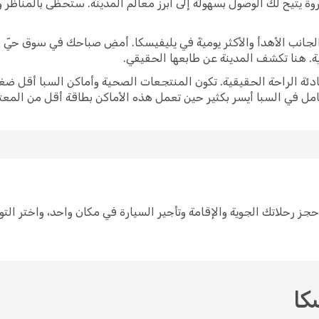
وة يتيح لك الوصول بسهولة إلى أبرز معالم المدينة. ستحظى بالمناظر
برز الجانب الأهدأ والأكثر يوميةً في يليفيسكا. أمضِ صباحك في سوق حي
ية. هنا تكشف المدينة عن طابعها الحقيقي.
ادئة الراحة الحقيقية. تكون المنتجعات الصحية وأماكن السبا أقل ضغط
امل في السبا أيسر بكثير حين تعمل هذه الأماكن بطاقة أقل من المعتا
خطيط لرحلة إلى يليفيسكا سهل مع Opodo. احجز رحلاتك الجوية والإقامة وتأجير السيارة في مكان و
كا