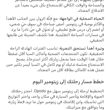
والمساحة والوقت الكافي للاستمتاع بكل شيء بعيداً عن
الاندفاع المعتاد.
الحياة المحلية في الواجهة
: مع قِلّة الزوار، يبرز الجانب الأهدأ
والأكثر يوميةً في زيتومير. أمضِ صباحك في سوق حيّ شعبي،
أو انضم إلى درس طبخ تطبيقي، أو تجوّل في حيّ نادراً ما يرد
في مسارات السياحة التقليدية. هنا تكشف المدينة عن طابعها
الحقيقي.
وتيرة أهدأ تستحق التجربة
: تناسب الفترات الهادئة الراحة
الحقيقية. تكون المنتجعات الصحية وأماكن السبا أقل ضغطاً
خلال هذا الوقت، مما يجعل زيارتك أكثر استرخاءً. يصبح
الاستمتاع بجلسة تدليك أو يوم كامل في السبا أيسر بكثير حين
تعمل هذه الأماكن بطاقة أقل من المعتاد.
خطط مسار رحلتك إلى زيتومير اليوم
التخطيط لرحلة إلى زيتومير سهل مع Opodo. احجز رحلاتك
الجوية والإقامة وتأجير السيارة في مكان واحد، واختر التواريخ
التي تناسبك، وابنِ إقامتك في زيتومير حول ما تريد فعلاً زيارته
وما يتوافق مع ميزانيتك.