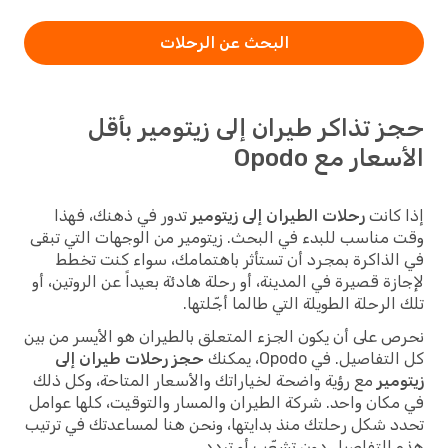
البحث عن الرحلات
حجز تذاكر طيران إلى زيتومير بأقل
الأسعار مع Opodo
إذا كانت
رحلات الطيران إلى زيتومير
تدور في ذهنك، فهذا
وقت مناسب للبدء في البحث. زيتومير من الوجهات التي تبقى
في الذاكرة بمجرد أن تستأثر باهتمامك، سواء كنت تخطط
لإجازة قصيرة في المدينة، أو رحلة هادئة بعيداً عن الروتين، أو
تلك الرحلة الطويلة التي طالما أجّلتها.
نحرص على أن يكون الجزء المتعلق بالطيران هو الأيسر من بين
كل التفاصيل. في Opodo، يمكنك
حجز رحلات طيران إلى
زيتومير
مع رؤية واضحة لخياراتك والأسعار المتاحة، وكل ذلك
في مكان واحد. شركة الطيران والمسار والتوقيت، كلها عوامل
تحدد شكل رحلتك منذ بدايتها، ونحن هنا لمساعدتك في ترتيب
هذه التفاصيل دون تشعّب أو تردد.