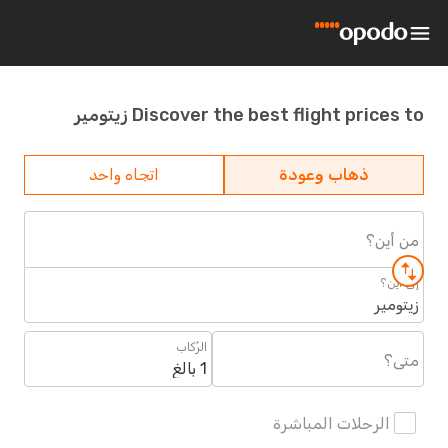
Discover the best flight prices to زيتومير
ذهاب وعودة
اتجاه واحد
من أين؟
إلى أين؟
زيتومير
الرُكاب
متى؟
1 بالغ
الرحلات المباشرة