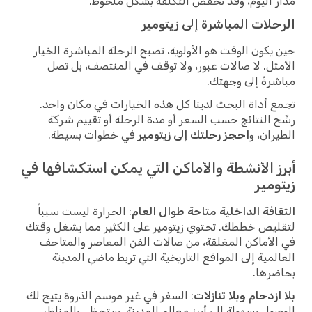
مدار اليوم، وقد تخفض التكلفة بشكل ملحوظ.
الرحلات المباشرة إلى زيتومير
حين يكون الوقت هو الأولوية، تصبح الرحلة المباشرة الخيار
الأمثل. لا صالات عبور، ولا توقف في المنتصف، بل تصل
مباشرةً إلى وجهتك.
تجمع أداة البحث لدينا كل هذه الخيارات في مكان واحد.
رشّح النتائج حسب السعر أو مدة الرحلة أو تقييم شركة
الطيران، و
احجز رحلتك إلى زيتومير
في خطوات بسيطة.
أبرز الأنشطة والأماكن التي يمكن استكشافها في
زيتومير
الثقافة الداخلية متاحة طوال العام
: الحرارة ليست سبباً
لتقليص خططك. تحتوي زيتومير على الكثير مما يشغل وقتك
في الأماكن المغلقة، من صالات الفن المعاصر والمتاحف
العالمية إلى المواقع التاريخية التي تربط ماضي المدينة
بحاضرها.
بلا ازدحام وبلا تنازلات
: السفر في غير موسم الذروة يتيح لك
الوصول بسهولة إلى أبرز معالم المدينة. ستحظى بالمناظر