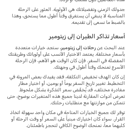
جدولك الزمني وتفضيلاتك هي الأولوية. العثور على الرحلة
المناسبة لا ينبغي أن يستغرق وقتاً أطول مما يستحق، وهذا
بالضبط ما نسعى إلى تقديمه.
أسعار تذاكر الطيران إلى زيتومير
عند البحث عن
رحلات إلى زيتومير
، ستجد خيارات متعددة
بأسعار مختلفة. يعتمد الاختيار الأنسب على أولوياتك وطريقتك
المفضلة في السفر. فإن كان الوقت هو الأهم، فإن الرحلة
الأسرع تمنحك وقتاً أطول في وجهتك.
إن كان الهدف تخفيض التكلفة، فقد يفيدك بعض المرونة في
التخطيط. تغيير تاريخ السفر يوماً أو يومين، أو اختيار مطار
مغادرة مختلف، قد يُخفّض سعر التذكرة بشكل ملحوظ.
تعرض أدوات المقارنة لدينا جميع هذه المتغيرات بوضوح، حتى
تتمكن من موازنتها مع متطلبات رحلتك.
توفر لك جميع الخيارات المتاحة في مكان واحد سهولة اتخاذ
القرار. سواء كان اختيارك مبنياً على السعر أو وقت الرحلة أو
كليهما معاً، نمنحك الوضوح الكافي لتحجز باطمئنان.