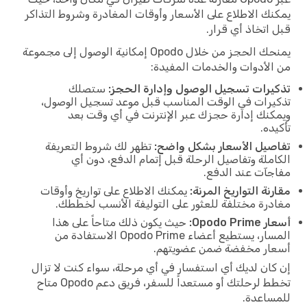
يمكنك الاطلاع على الأسعار وأوقات المغادرة وشروط التذاكر
قبل اتخاذ أي قرار.
يمنحك الحجز من خلال Opodo إمكانية الوصول إلى مجموعة
من الأدوات والخدمات المفيدة:
تذكيرات تسجيل الوصول وإدارة الحجز:
ستصلك
تذكيرات في الوقت المناسب قبل موعد تسجيل الوصول،
ويمكنك إدارة حجزك عبر الإنترنت في أي وقت بعد
تأكيده.
تفاصيل الأسعار بشكل واضح:
تظهر لك شروط التعريفة
الكاملة وتفاصيل الرحلة قبل إتمام الدفع، دون أي
مفاجآت عند الدفع.
مقارنة التواريخ المرنة:
يمكنك الاطلاع على تواريخ وأوقات
مغادرة مختلفة للعثور على التوليفة الأنسب لخططك.
أسعار Opodo Prime:
حيث يكون ذلك متاحاً على هذا
المسار، يستطيع أعضاء Opodo Prime الاستفادة من
أسعار مخفضة ضمن عضويتهم.
إن كان لديك أي استفسار في أي مرحلة، سواء كنت لا تزال
تخطط لرحلتك أو مستعداً للسفر، فريق دعم Opodo متاح
للمساعدة.