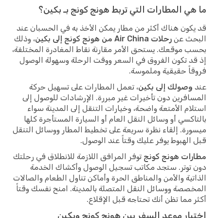
ما هي المطارات التي تربط هونج كونج بـ بكين؟
قد يكون هناك أكثر من مطار يمكن الأخذ به في الحسبان عند
البحث عن
رحلات Air China من هونج كونج إلى بكين
، وذلك
بحسب موقعك. يستحق الأمر مقارنة نقاط المغادرة المختلفة،
إذ قد تكون الفروق في السعر ووقت الرحلة وسهولة الوصول
فروقاً حقيقية وملموسة.
عند
وصولك إلى بكين
، تعمل المطارات على تسهيل حركة
المسافرين دون تأخيرات غير مبررة. الإرشادات للوصول إلى
استلام الأمتعة واضحة، وخيارات التنقل إلى المدينة سواء
بالتاكسي أو وسائل النقل العام أو السيارة المستأجرة كلها
ميسورة. إلقاء نظرة سريعة على تخطيط المطار ووسائل التنقل
قبل الهبوط يوفر عليك وقتاً عند الوصول.
مطارات هونج كونج
توفر المرافق اللازمة للانطلاق في رحلتك
دون توتر. ستجد مكاتب تسجيل الوصول وأكشاك الخدمة
الذاتية والأمن والمناطق الحرة وأماكن تناول الطعام والصالات
المخصصة ووسائل النقل المتصلة بالمدينة. امنح نفسك وقتاً
أكثر مما تظن أنك تحتاجه قبل الإقلاع.
اختيار موعد السفر بين هونج كونج وبكين