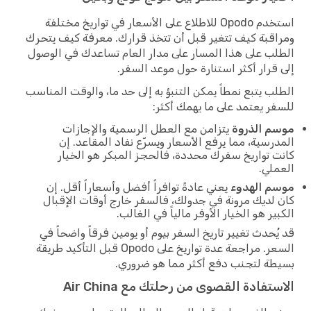
استخدم Opodo للاطلاع على الأسعار في تواريخ مختلفة
ومراقبة كيف تتغير قبل أن تتخذ قرارك. معرفة كيف يتحرك
الطلب على هذا المسار على مدار العام تساعدك في الوصول
إلى قرار أكثر استنارة حول موعد السفر.
الطلب يتبع نمطاً يمكن التنبؤ به إلى حد ما، والوقت المناسب
للسفر يعتمد على ما يهمك أكثر:
موسم الذروة
يتزامن مع العطل الرسمية والإجازات
المدرسية، مما يرفع الأسعار ويسرّع نفاد المقاعد. إن
كانت تواريخ سفرك محددة، فالحجز المبكر هو الخيار
العملي.
موسم الهدوء
يعني عادةً توافراً أفضل وأسعاراً أقل. إن
كان لديك مرونة في جدولك، فالسفر خارج أوقات الإقبال
الكبير هو الخيار الأوفر مالياً في الغالب.
قد يُحدث تغيير تاريخ السفر بيوم أو يومين فرقاً واضحاً في
السعر. مراجعة عدة تواريخ على Opodo قبل التأكيد طريقة
بسيطة لتجنب دفع أكثر مما هو ضروري.
الاستفادة القصوى من رحلتك مع Air China