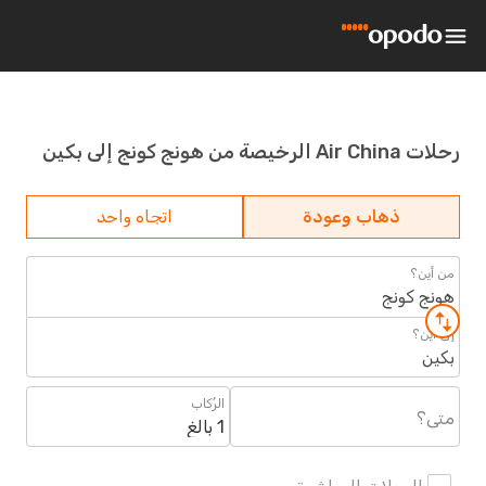
رحلات Air China الرخيصة من هونج كونج إلى بكين
ذهاب وعودة
اتجاه واحد
من أين؟
هونج كونج
إلى أين؟
بكين
الرُكاب
متى؟
1 بالغ