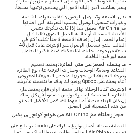
بعض الفحوصات قبل التوجه إلى المطار تجعل يوم سفرك
يسير بسلاسة أكبر. إليك الأمور التي يستحق ترتيبها مسبقاً:
بدل الأمتعة وتسجيل الوصول:
تتفاوت قواعد الأمتعة
وخيارات تسجيل الوصول بحسب التعريفة التي اخترتها
مع Air China. تحقق مما إذا كانت تذكرتك تشمل
الأمتعة المسجلة أو حقيبة الحمل اليدوي فقط قبل
إتمام الحجز، إذ إن إضافة الأمتعة لاحقاً تكلف أكثر في
الغالب. يفتح تسجيل الوصول عبر الإنترنت عادةً قبل 48
ساعة من موعد رحلتك، لذا يمكنك ضبط تذكير للتعامل
معه فور فتح النافذة.
ما يشمله الحجز على متن الطائرة:
يعتمد تصميم
المقاعد وخدمة الوجبات وخيارات الترفيه على نوع الطائرة
ودرجة التعريفة التي حجزتها. ملخص التعريفة المعروض
أثناء بحثك على Opodo يوضح لك بدقة ما تتضمنه تذكرتك.
الإنترنت أثناء الرحلة:
توافر خدمة الواي فاي يعتمد على
الطائرة المخصصة لمسارك وليس مضموناً في كل رحلة.
إن كان البقاء متصلاً أمراً مهماً لك، فمن الأفضل التحقق
من هذه التفصيلة قبل الحجز.
احجز رحلتك مع Air China من هونج كونج إلى بكين
العملية بسيطة: أدخل تواريخ سفرك على Opodo، واطّلع على
تعريفات Air China المتاحة، وقارن شروط التذاكر حتى تصل