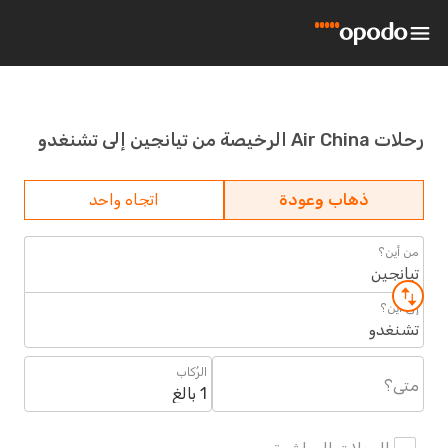
رحلات Air China الرخيصة من تيانجين إلى تشنغدو
ذهاب وعودة
اتجاه واحد
من أين؟
تيانجين
إلى أين؟
تشنغدو
الرُكاب
متى؟
1 بالغ