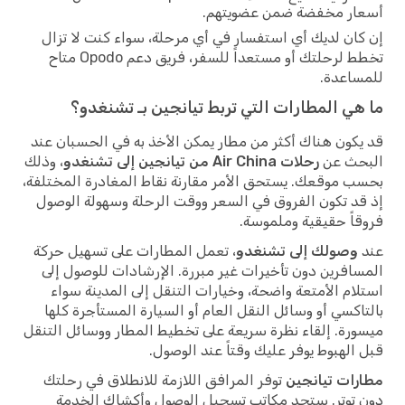
أسعار مخفضة ضمن عضويتهم.
إن كان لديك أي استفسار في أي مرحلة، سواء كنت لا تزال
تخطط لرحلتك أو مستعداً للسفر، فريق دعم Opodo متاح
للمساعدة.
ما هي المطارات التي تربط تيانجين بـ تشنغدو؟
قد يكون هناك أكثر من مطار يمكن الأخذ به في الحسبان عند
البحث عن
رحلات Air China من تيانجين إلى تشنغدو
، وذلك
بحسب موقعك. يستحق الأمر مقارنة نقاط المغادرة المختلفة،
إذ قد تكون الفروق في السعر ووقت الرحلة وسهولة الوصول
فروقاً حقيقية وملموسة.
عند
وصولك إلى تشنغدو
، تعمل المطارات على تسهيل حركة
المسافرين دون تأخيرات غير مبررة. الإرشادات للوصول إلى
استلام الأمتعة واضحة، وخيارات التنقل إلى المدينة سواء
بالتاكسي أو وسائل النقل العام أو السيارة المستأجرة كلها
ميسورة. إلقاء نظرة سريعة على تخطيط المطار ووسائل التنقل
قبل الهبوط يوفر عليك وقتاً عند الوصول.
مطارات تيانجين
توفر المرافق اللازمة للانطلاق في رحلتك
دون توتر. ستجد مكاتب تسجيل الوصول وأكشاك الخدمة