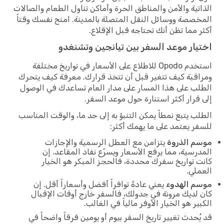
الذاتية والأمن والمناطق الحرة وأماكن تناول الطعام والصالات
المخصصة ووسائل النقل المتصلة بالمدينة. امنح نفسك وقتاً
أكثر مما تظن أنك تحتاجه قبل الإقلاع.
اختيار موعد السفر بين تيانجين وتشنغدو
استخدم Opodo للاطلاع على الأسعار في تواريخ مختلفة
ومراقبة كيف تتغير قبل أن تتخذ قرارك. معرفة كيف يتحرك
الطلب على هذا المسار على مدار العام تساعدك في الوصول
إلى قرار أكثر استنارة حول موعد السفر.
الطلب يتبع نمطاً يمكن التنبؤ به إلى حد ما، والوقت المناسب
للسفر يعتمد على ما يهمك أكثر:
موسم الذروة
يتزامن مع العطل الرسمية والإجازات
المدرسية، مما يرفع الأسعار ويسرّع نفاد المقاعد. إن
كانت تواريخ سفرك محددة، فالحجز المبكر هو الخيار
العملي.
موسم الهدوء
يعني عادةً توافراً أفضل وأسعاراً أقل. إن
كان لديك مرونة في جدولك، فالسفر خارج أوقات الإقبال
الكبير هو الخيار الأوفر مالياً في الغالب.
قد يُحدث تغيير تاريخ السفر بيوم أو يومين فرقاً واضحاً في