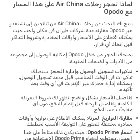
لماذا تحجز رحلات Air China على هذا المسار
مع Opodo
يتيح لك البحث عن رحلات Air China من تيانجين إلى تشنغدو
عبر Opodo مقارنة عدة شركات طيران في مكان واحد، حيث
يمكنك الاطلاع على الأسعار وأوقات المغادرة وشروط التذاكر
قبل اتخاذ أي قرار.
يمنحك الحجز من خلال Opodo إمكانية الوصول إلى مجموعة
من الأدوات والخدمات المفيدة:
تذكيرات تسجيل الوصول وإدارة الحجز:
ستصلك
تذكيرات في الوقت المناسب قبل موعد تسجيل الوصول،
ويمكنك إدارة حجزك عبر الإنترنت في أي وقت بعد
تأكيده.
تفاصيل الأسعار بشكل واضح:
تظهر لك شروط التعريفة
الكاملة وتفاصيل الرحلة قبل إتمام الدفع، دون أي
مفاجآت عند الدفع.
مقارنة التواريخ المرنة:
يمكنك الاطلاع على تواريخ وأوقات
مغادرة مختلفة للعثور على التوليفة الأنسب لخططك.
أسعار Opodo Prime:
حيث يكون ذلك متاحاً على هذا
المسار، يستطيع أعضاء Opodo Prime الاستفادة من