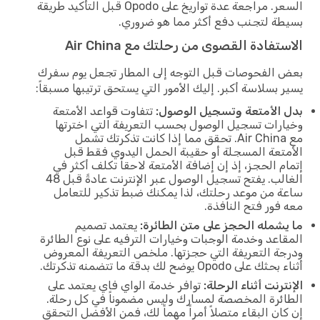
السعر. مراجعة عدة تواريخ على Opodo قبل التأكيد طريقة
بسيطة لتجنب دفع أكثر مما هو ضروري.
الاستفادة القصوى من رحلتك مع Air China
بعض الفحوصات قبل التوجه إلى المطار تجعل يوم سفرك
يسير بسلاسة أكبر. إليك الأمور التي يستحق ترتيبها مسبقاً:
بدل الأمتعة وتسجيل الوصول:
تتفاوت قواعد الأمتعة
وخيارات تسجيل الوصول بحسب التعريفة التي اخترتها
مع Air China. تحقق مما إذا كانت تذكرتك تشمل
الأمتعة المسجلة أو حقيبة الحمل اليدوي فقط قبل
إتمام الحجز، إذ إن إضافة الأمتعة لاحقاً تكلف أكثر في
الغالب. يفتح تسجيل الوصول عبر الإنترنت عادةً قبل 48
ساعة من موعد رحلتك، لذا يمكنك ضبط تذكير للتعامل
معه فور فتح النافذة.
ما يشمله الحجز على متن الطائرة:
يعتمد تصميم
المقاعد وخدمة الوجبات وخيارات الترفيه على نوع الطائرة
ودرجة التعريفة التي حجزتها. ملخص التعريفة المعروض
أثناء بحثك على Opodo يوضح لك بدقة ما تتضمنه تذكرتك.
الإنترنت أثناء الرحلة:
توافر خدمة الواي فاي يعتمد على
الطائرة المخصصة لمسارك وليس مضموناً في كل رحلة.
إن كان البقاء متصلاً أمراً مهماً لك، فمن الأفضل التحقق