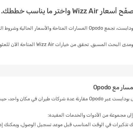
ختر ما يناسب خططك.
عند التخطيط لرحلة مع Wizz Air من ميلان إلى بودابست، تجمع Opodo المسارات ا
تتغير الأسعار والجداول الزمنية بحسب الموسم ومد
يتيح لك البحث عن رحلات Wizz Air من ميلان إلى بودابست عبر Opodo مقارنة عدة
تذكيرات في الوقت المناسب قبل موعد تسجيل الوصول، ويمكنك إدار