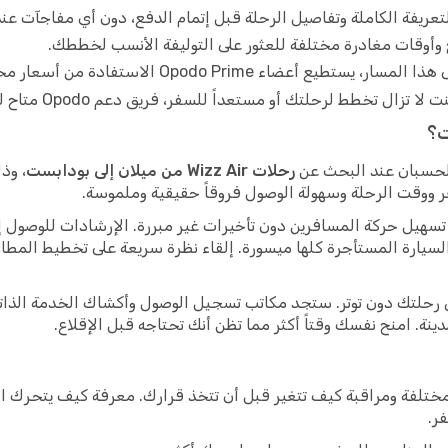
عريفة الكاملة وتفاصيل الرحلة قبل إتمام الدفع، دون أي مفاجآت عند
 وأوقات مغادرة مختلفة للعثور على التوليفة الأنسب لخططك.
ضاء Opodo Prime الاستفادة من أسعار مخفضة ضمن عضويتهم.
تخطط لرحلتك أو مستعداً للسفر، فريق دعم Opodo متاح للمساعدة.
ت؟
الحسبان عند البحث عن
رحلات Wizz Air من ميلان إلى بودابست
، وذ
ر ووقت الرحلة وسهولة الوصول فروقاً حقيقية وملموسة.
تسهيل حركة المسافرين دون تأخيرات غير مبررة. الإرشادات للوصول إل
السيارة المستأجرة كلها ميسورة. إلقاء نظرة سريعة على تخطيط المطار
ي رحلتك دون توتر. ستجد مكاتب تسجيل الوصول وأكشاك الخدمة الذاتية
ة. امنح نفسك وقتاً أكثر مما تظن أنك تحتاجه قبل الإقلاع.
 في تواريخ مختلفة ومراقبة كيف تتغير قبل أن تتخذ قرارك. معرفة كيف يتح
ر.