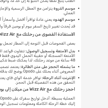
الطلب يتبع نمطاً يمكن التنبؤ به إلى حد ما، وال
موسم الذروة
يتزامن مع العطل الرسمية والإجازا
العملي.
موسم الهدوء
يعني عادةً توافراً أفضل وأسعاراً 
قد يُحدث تغيير تاريخ السفر بيوم أو يومين فرقاً واضحاً في السعر. مراجعة عدة توار
الاستفادة القصوى من رحلتك مع Wizz Air
بعض الفحوصات قبل التوجه إلى المطار تجعل يوم 
بدل الأمتعة وتسجيل الوصول:
الأمتعة المسجلة أو حقيبة الحمل اليدوي فقط قبل
48 ساعة من موعد رحلتك، لذا يمكنك ضبط تذكير للتعامل معه فور فتح النافذة.
ما يشمله الحجز على متن الطائرة:
يعتمد تصميم 
المعروض أثناء بحثك على Opodo يوضح لك بدقة ما تتضمنه تذكرتك.
الإنترنت أثناء الرحلة:
توافر خدمة الواي فاي يعتم
التحقق من هذه التفصيلة قبل الحجز.
احجز رحلتك مع Wizz Air من ميلان إلى بودابست
إليك خطة الرحلة الكاملة ومعلومات تسجيل الوصول