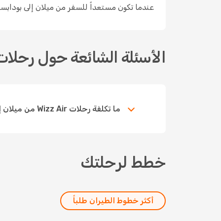
عندما تكون مستعداً للسفر من ميلان إلى بودابست مع Wizz Air، ابحث واحجز على odo
الأسئلة الشائعة حول رحلات Wizz Air بين ميلان-بوداب
ما تكلفة رحلات Wizz Air من ميلان إلى بودابست؟
خطط لرحلتك
أكثر خطوط الطيران طلباً