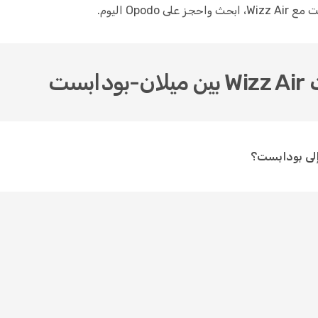
Op اليوم.
ست