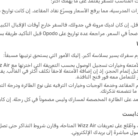
وقت المناسب للسفر يعتمد على ما يهمك أكثر:
ت المدرسية، مما يرفع الأسعار ويسرّع نفاد المقاعد. إن كانت تواري
أقل. إن كان لديك مرونة في جدولك، فالسفر خارج أوقات الإقبال الكبير ه
يخ على Opodo قبل التأكيد طريقة بسيطة لتجنب دفع أكثر مما هو ضروري.
سفرك يسير بسلاسة أكبر. إليك الأمور التي يستحق ترتيبها مسبقاً:
 إتمام الحجز، إذ إن إضافة الأمتعة لاحقاً تكلف أكثر في الغالب. يف
المقاعد وخدمة الوجبات وخيارات الترفيه على نوع الطائرة ودرجة الت
د على الطائرة المخصصة لمسارك وليس مضموناً في كل رحلة. إن كان ال
العملية بسيطة: أدخل تواريخ سفرك على Opodo، واطّلع على تعريفات zz Air
 مباشرةً إلى بريدك الإلكتروني.