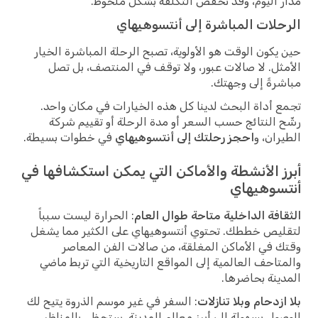
مدار اليوم، وقد تخفض التكلفة بشكل ملحوظ.
الرحلات المباشرة إلى أنتسوهيهاي
حين يكون الوقت هو الأولوية، تصبح الرحلة المباشرة الخيار
الأمثل. لا صالات عبور، ولا توقف في المنتصف، بل تصل
مباشرةً إلى وجهتك.
تجمع أداة البحث لدينا كل هذه الخيارات في مكان واحد.
رشّح النتائج حسب السعر أو مدة الرحلة أو تقييم شركة
الطيران، و
احجز رحلتك إلى أنتسوهيهاي
في خطوات بسيطة.
أبرز الأنشطة والأماكن التي يمكن استكشافها في
أنتسوهيهاي
الثقافة الداخلية متاحة طوال العام
: الحرارة ليست سبباً
لتقليص خططك. تحتوي أنتسوهيهاي على الكثير مما يشغل
وقتك في الأماكن المغلقة، من صالات الفن المعاصر
والمتاحف العالمية إلى المواقع التاريخية التي تربط ماضي
المدينة بحاضرها.
بلا ازدحام وبلا تنازلات
: السفر في غير موسم الذروة يتيح لك
الوصول بسهولة إلى أبرز معالم المدينة. ستحظى بالمناظر