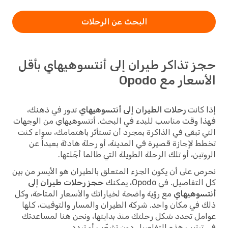
البحث عن الرحلات
حجز تذاكر طيران إلى أنتسوهيهاي بأقل
الأسعار مع Opodo
إذا كانت
رحلات الطيران إلى أنتسوهيهاي
تدور في ذهنك،
فهذا وقت مناسب للبدء في البحث. أنتسوهيهاي من الوجهات
التي تبقى في الذاكرة بمجرد أن تستأثر باهتمامك، سواء كنت
تخطط لإجازة قصيرة في المدينة، أو رحلة هادئة بعيداً عن
الروتين، أو تلك الرحلة الطويلة التي طالما أجّلتها.
نحرص على أن يكون الجزء المتعلق بالطيران هو الأيسر من بين
كل التفاصيل. في Opodo، يمكنك
حجز رحلات طيران إلى
أنتسوهيهاي
مع رؤية واضحة لخياراتك والأسعار المتاحة، وكل
ذلك في مكان واحد. شركة الطيران والمسار والتوقيت، كلها
عوامل تحدد شكل رحلتك منذ بدايتها، ونحن هنا لمساعدتك
في ترتيب هذه التفاصيل دون تشعّب أو تردد.