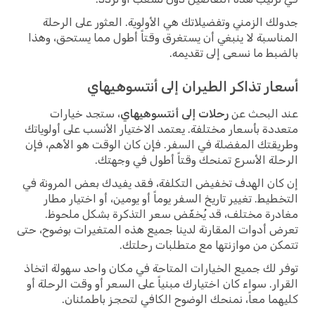
جدولك الزمني وتفضيلاتك هي الأولوية. العثور على الرحلة
المناسبة لا ينبغي أن يستغرق وقتاً أطول مما يستحق، وهذا
بالضبط ما نسعى إلى تقديمه.
أسعار تذاكر الطيران إلى أنتسوهيهاي
عند البحث عن
رحلات إلى أنتسوهيهاي
، ستجد خيارات
متعددة بأسعار مختلفة. يعتمد الاختيار الأنسب على أولوياتك
وطريقتك المفضلة في السفر. فإن كان الوقت هو الأهم، فإن
الرحلة الأسرع تمنحك وقتاً أطول في وجهتك.
إن كان الهدف تخفيض التكلفة، فقد يفيدك بعض المرونة في
التخطيط. تغيير تاريخ السفر يوماً أو يومين، أو اختيار مطار
مغادرة مختلف، قد يُخفّض سعر التذكرة بشكل ملحوظ.
تعرض أدوات المقارنة لدينا جميع هذه المتغيرات بوضوح، حتى
تتمكن من موازنتها مع متطلبات رحلتك.
توفر لك جميع الخيارات المتاحة في مكان واحد سهولة اتخاذ
القرار. سواء كان اختيارك مبنياً على السعر أو وقت الرحلة أو
كليهما معاً، نمنحك الوضوح الكافي لتحجز باطمئنان.