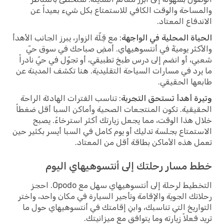
والمساحة والوقت الكافي للاستمتاع بكل شيء بعيداً عن
الاندفاع المعتاد.
الحياة المحلية في الواجهة
: مع قِلّة الزوار، يبرز الجانب الأهدأ
والأكثر يوميةً في أنتسوهيهاي. أمضِ صباحك في سوق حيّ
شعبي، أو انضم إلى درس طبخ تطبيقي، أو تجوّل في حيّ نادراً
ما يرد في مسارات السياحة التقليدية. هنا تكشف المدينة عن
طابعها الحقيقي.
وتيرة أهدأ تستحق التجربة
: تناسب الفترات الهادئة الراحة
الحقيقية. تكون المنتجعات الصحية وأماكن السبا أقل ضغطاً
خلال هذا الوقت، مما يجعل زيارتك أكثر استرخاءً. يصبح
الاستمتاع بجلسة تدليك أو يوم كامل في السبا أيسر بكثير حين
تعمل هذه الأماكن بطاقة أقل من المعتاد.
خطط مسار رحلتك إلى أنتسوهيهاي اليوم
التخطيط لرحلة إلى أنتسوهيهاي سهل مع Opodo. احجز
رحلاتك الجوية والإقامة وتأجير السيارة في مكان واحد، واختر
التواريخ التي تناسبك، وابنِ إقامتك في أنتسوهيهاي حول ما
تريد فعلاً زيارته وما يتوافق مع ميزانيتك.