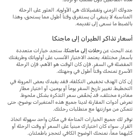
جدولك الزمني وتفضيلاتك هي الأولوية. العثور على الرحلة
المناسبة لا ينبغي أن يستغرق وقتاً أطول مما يستحق، وهذا
بالضبط ما نسعى إلى تقديمه.
أسعار تذاكر الطيران إلى ماجنكا
عند البحث عن
رحلات إلى ماجنكا
، ستجد خيارات متعددة
بأسعار مختلفة. يعتمد الاختيار الأنسب على أولوياتك وطريقتك
المفضلة في السفر. فإن كان الوقت هو الأهم، فإن الرحلة
الأسرع تمنحك وقتاً أطول في وجهتك.
إن كان الهدف تخفيض التكلفة، فقد يفيدك بعض المرونة في
التخطيط. تغيير تاريخ السفر يوماً أو يومين، أو اختيار مطار
مغادرة مختلف، قد يُخفّض سعر التذكرة بشكل ملحوظ.
تعرض أدوات المقارنة لدينا جميع هذه المتغيرات بوضوح، حتى
تتمكن من موازنتها مع متطلبات رحلتك.
توفر لك جميع الخيارات المتاحة في مكان واحد سهولة اتخاذ
القرار. سواء كان اختيارك مبنياً على السعر أو وقت الرحلة أو
كليهما معاً، نمنحك الوضوح الكافي لتحجز باطمئنان.