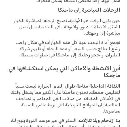
مدار اليوم، وقد تخفض التكلفة بشكل ملحوظ.
الرحلات المباشرة إلى ماجنكا
حين يكون الوقت هو الأولوية، تصبح الرحلة المباشرة الخيار
الأمثل. لا صالات عبور، ولا توقف في المنتصف، بل تصل
مباشرةً إلى وجهتك.
تجمع أداة البحث لدينا كل هذه الخيارات في مكان واحد.
رشّح النتائج حسب السعر أو مدة الرحلة أو تقييم شركة
الطيران، و
احجز رحلتك إلى ماجنكا
في خطوات بسيطة.
أبرز الأنشطة والأماكن التي يمكن استكشافها في
ماجنكا
الثقافة الداخلية متاحة طوال العام
: الحرارة ليست سبباً
لتقليص خططك. تحتوي ماجنكا على الكثير مما يشغل وقتك
في الأماكن المغلقة، من صالات الفن المعاصر والمتاحف
العالمية إلى المواقع التاريخية التي تربط ماضي المدينة
بحاضرها.
بلا ازدحام وبلا تنازلات
: السفر في غير موسم الذروة يتيح لك
الوصول بسهولة إلى أبرز معالم المدينة. ستحظى بالمناظر