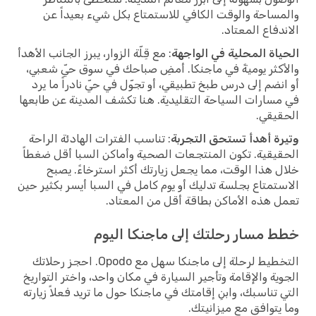
والمساحة والوقت الكافي للاستمتاع بكل شيء بعيداً عن
الاندفاع المعتاد.
الحياة المحلية في الواجهة
: مع قِلّة الزوار، يبرز الجانب الأهدأ
والأكثر يوميةً في ماجنكا. أمضِ صباحك في سوق حيّ شعبي،
أو انضم إلى درس طبخ تطبيقي، أو تجوّل في حيّ نادراً ما يرد
في مسارات السياحة التقليدية. هنا تكشف المدينة عن طابعها
الحقيقي.
وتيرة أهدأ تستحق التجربة
: تناسب الفترات الهادئة الراحة
الحقيقية. تكون المنتجعات الصحية وأماكن السبا أقل ضغطاً
خلال هذا الوقت، مما يجعل زيارتك أكثر استرخاءً. يصبح
الاستمتاع بجلسة تدليك أو يوم كامل في السبا أيسر بكثير حين
تعمل هذه الأماكن بطاقة أقل من المعتاد.
خطط مسار رحلتك إلى ماجنكا اليوم
التخطيط لرحلة إلى ماجنكا سهل مع Opodo. احجز رحلاتك
الجوية والإقامة وتأجير السيارة في مكان واحد، واختر التواريخ
التي تناسبك، وابنِ إقامتك في ماجنكا حول ما تريد فعلاً زيارته
وما يتوافق مع ميزانيتك.