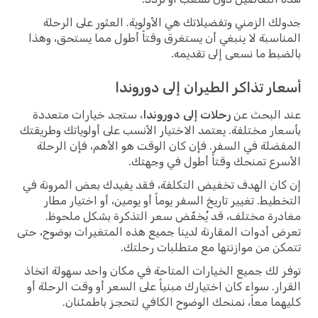
جدولك الزمني وتفضيلاتك هي الأولوية. العثور على الرحلة
المناسبة لا ينبغي أن يستغرق وقتاً أطول مما يستحق، وهذا
بالضبط ما نسعى إلى تقديمه.
أسعار تذاكر الطيران إلى دوروندا
عند البحث عن
رحلات إلى دوروندا
، ستجد خيارات متعددة
بأسعار مختلفة. يعتمد الاختيار الأنسب على أولوياتك وطريقتك
المفضلة في السفر. فإن كان الوقت هو الأهم، فإن الرحلة
الأسرع تمنحك وقتاً أطول في وجهتك.
إن كان الهدف تخفيض التكلفة، فقد يفيدك بعض المرونة في
التخطيط. تغيير تاريخ السفر يوماً أو يومين، أو اختيار مطار
مغادرة مختلف، قد يُخفّض سعر التذكرة بشكل ملحوظ.
تعرض أدوات المقارنة لدينا جميع هذه المتغيرات بوضوح، حتى
تتمكن من موازنتها مع متطلبات رحلتك.
توفر لك جميع الخيارات المتاحة في مكان واحد سهولة اتخاذ
القرار. سواء كان اختيارك مبنياً على السعر أو وقت الرحلة أو
كليهما معاً، نمنحك الوضوح الكافي لتحجز باطمئنان.