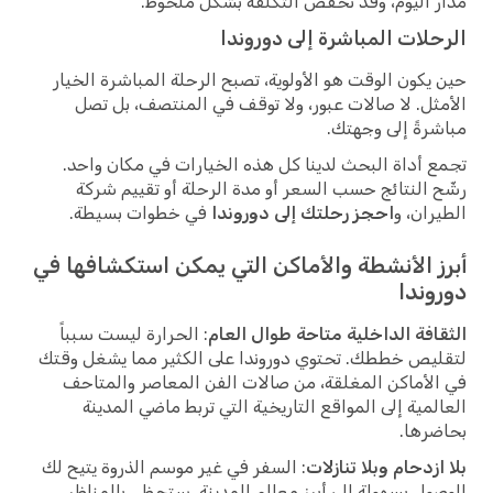
مدار اليوم، وقد تخفض التكلفة بشكل ملحوظ.
الرحلات المباشرة إلى دوروندا
حين يكون الوقت هو الأولوية، تصبح الرحلة المباشرة الخيار
الأمثل. لا صالات عبور، ولا توقف في المنتصف، بل تصل
مباشرةً إلى وجهتك.
تجمع أداة البحث لدينا كل هذه الخيارات في مكان واحد.
رشّح النتائج حسب السعر أو مدة الرحلة أو تقييم شركة
الطيران، و
احجز رحلتك إلى دوروندا
في خطوات بسيطة.
أبرز الأنشطة والأماكن التي يمكن استكشافها في
دوروندا
الثقافة الداخلية متاحة طوال العام
: الحرارة ليست سبباً
لتقليص خططك. تحتوي دوروندا على الكثير مما يشغل وقتك
في الأماكن المغلقة، من صالات الفن المعاصر والمتاحف
العالمية إلى المواقع التاريخية التي تربط ماضي المدينة
بحاضرها.
بلا ازدحام وبلا تنازلات
: السفر في غير موسم الذروة يتيح لك
الوصول بسهولة إلى أبرز معالم المدينة. ستحظى بالمناظر