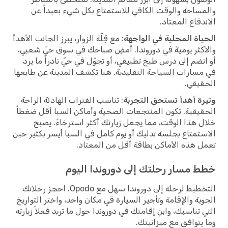
والمساحة والوقت الكافي للاستمتاع بكل شيء بعيداً عن
الاندفاع المعتاد.
الحياة المحلية في الواجهة
: مع قِلّة الزوار، يبرز الجانب الأهدأ
والأكثر يوميةً في دوروندا. أمضِ صباحك في سوق حيّ شعبي،
أو انضم إلى درس طبخ تطبيقي، أو تجوّل في حيّ نادراً ما يرد
في مسارات السياحة التقليدية. هنا تكشف المدينة عن طابعها
الحقيقي.
وتيرة أهدأ تستحق التجربة
: تناسب الفترات الهادئة الراحة
الحقيقية. تكون المنتجعات الصحية وأماكن السبا أقل ضغطاً
خلال هذا الوقت، مما يجعل زيارتك أكثر استرخاءً. يصبح
الاستمتاع بجلسة تدليك أو يوم كامل في السبا أيسر بكثير حين
تعمل هذه الأماكن بطاقة أقل من المعتاد.
خطط مسار رحلتك إلى دوروندا اليوم
التخطيط لرحلة إلى دوروندا سهل مع Opodo. احجز رحلاتك
الجوية والإقامة وتأجير السيارة في مكان واحد، واختر التواريخ
التي تناسبك، وابنِ إقامتك في دوروندا حول ما تريد فعلاً زيارته
وما يتوافق مع ميزانيتك.