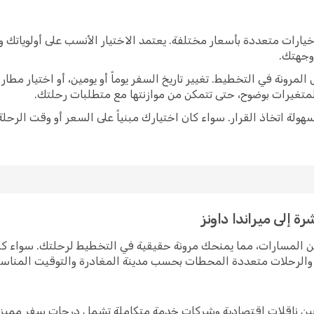
يارات متعددة بأسعار مختلفة. يعتمد الاختيار الأنسب على أولوياتك
 وجهتك.
رونة في التخطيط. تغيير تاريخ السفر يوماً أو يومين، أو اختيار مط
متغيرات بوضوح، حتى تتمكن من موازنتها مع متطلبات رحلتك.
ولة اتخاذ القرار. سواء كان اختيارك مبنياً على السعر أو وقت الرحلة
ة إلى ميراندا داونز
ة من المسارات، مما يمنحك مرونة حقيقية في التخطيط لرحلتك. سواء 
رة والرحلات متعددة المحطات بحسب مدينة المغادرة والتوقيت المناس
ز بين ناقلات اقتصادية وشركات خدمة متكاملة تشمل درجات سفر مميزة