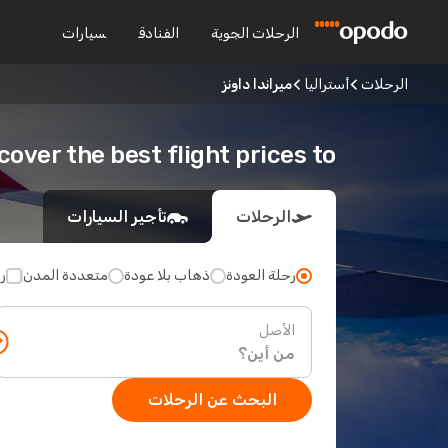
الرحلات الجوية
الفنادق
سيارات
الرحلات
أستراليا
ميراندا داونز
Discover the best flight prices to ميراندا د
الرحلات
تأجير السيارات
رحلة العودة
ذهاب بلا عودة
متعددة المدن
ر
الأصل
البحث عن الرحلات