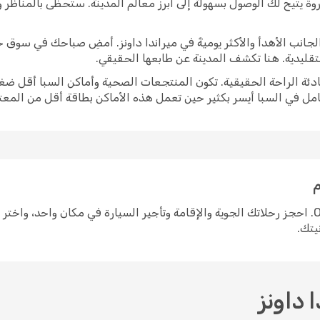
وة يتيح لك الوصول بسهولة إلى أبرز معالم المدينة. ستحظى بالمناظر
برز الجانب الأهدأ والأكثر يوميةً في ميراندا داونز. أمضِ صباحك في سو
لتقليدية. هنا تكشف المدينة عن طابعها الحقيقي.
ادئة الراحة الحقيقية. تكون المنتجعات الصحية وأماكن السبا أقل ضغط
امل في السبا أيسر بكثير حين تعمل هذه الأماكن بطاقة أقل من المعتا
م
التخطيط لرحلة إلى ميراندا داونز سهل مع Opodo. احجز رحلاتك الجوية والإقامة وتأجير السيارة في م
نيتك.
 داونز