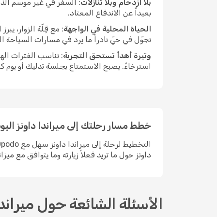
بلا ازدحام وبلا تنازلات
: السفر في غير موسم الذر
بعيداً عن الاندفاع المعتاد.
الحياة المحلية في الواجهة
: مع قِلّة الزوار، ي
تجوّل في حيّ نادراً ما يرد في مسارات السياحة ا
وتيرة أهدأ تستحق التجربة
: تناسب الفترات اله
استرخاءً. يصبح الاستمتاع بجلسة تدليك أو يوم ك
خطط مسار رحلتك إلى ميراندا داونز اليو
داونز حول ما تريد فعلاً زيارته وما يتوافق مع ميزا
الأسئلة الشائعة حول ميراندا