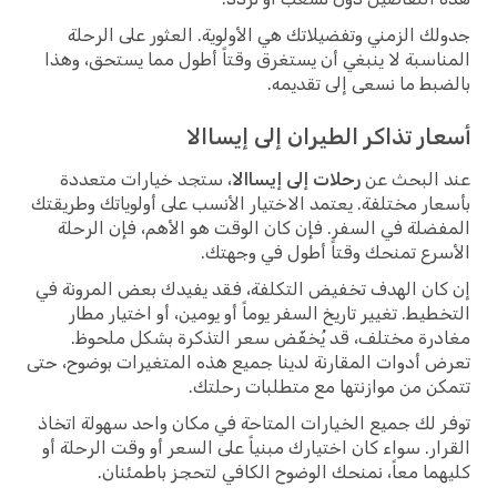
جدولك الزمني وتفضيلاتك هي الأولوية. العثور على الرحلة
المناسبة لا ينبغي أن يستغرق وقتاً أطول مما يستحق، وهذا
بالضبط ما نسعى إلى تقديمه.
أسعار تذاكر الطيران إلى إيساالا
عند البحث عن
رحلات إلى إيساالا
، ستجد خيارات متعددة
بأسعار مختلفة. يعتمد الاختيار الأنسب على أولوياتك وطريقتك
المفضلة في السفر. فإن كان الوقت هو الأهم، فإن الرحلة
الأسرع تمنحك وقتاً أطول في وجهتك.
إن كان الهدف تخفيض التكلفة، فقد يفيدك بعض المرونة في
التخطيط. تغيير تاريخ السفر يوماً أو يومين، أو اختيار مطار
مغادرة مختلف، قد يُخفّض سعر التذكرة بشكل ملحوظ.
تعرض أدوات المقارنة لدينا جميع هذه المتغيرات بوضوح، حتى
تتمكن من موازنتها مع متطلبات رحلتك.
توفر لك جميع الخيارات المتاحة في مكان واحد سهولة اتخاذ
القرار. سواء كان اختيارك مبنياً على السعر أو وقت الرحلة أو
كليهما معاً، نمنحك الوضوح الكافي لتحجز باطمئنان.