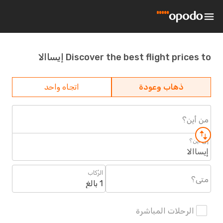
Discover the best flight prices to إيساالا
ذهاب وعودة
اتجاه واحد
من أين؟
إلى أين؟
إيساالا
الرُكاب
متى؟
1 بالغ
الرحلات المباشرة