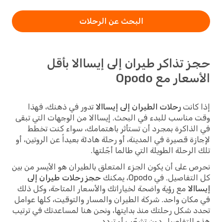
البحث عن الرحلات
حجز تذاكر طيران إلى إيساالا بأقل
الأسعار مع Opodo
إذا كانت
رحلات الطيران إلى إيساالا
تدور في ذهنك، فهذا
وقت مناسب للبدء في البحث. إيساالا من الوجهات التي تبقى
في الذاكرة بمجرد أن تستأثر باهتمامك، سواء كنت تخطط
لإجازة قصيرة في المدينة، أو رحلة هادئة بعيداً عن الروتين، أو
تلك الرحلة الطويلة التي طالما أجّلتها.
نحرص على أن يكون الجزء المتعلق بالطيران هو الأيسر من بين
كل التفاصيل. في Opodo، يمكنك
حجز رحلات طيران إلى
إيساالا
مع رؤية واضحة لخياراتك والأسعار المتاحة، وكل ذلك
في مكان واحد. شركة الطيران والمسار والتوقيت، كلها عوامل
تحدد شكل رحلتك منذ بدايتها، ونحن هنا لمساعدتك في ترتيب
هذه التفاصيل دون تشعّب أو تردد.