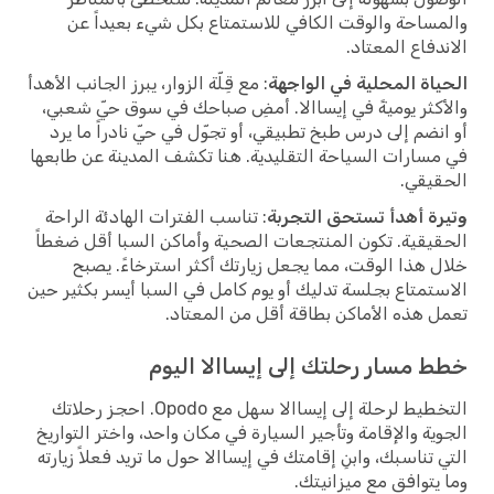
والمساحة والوقت الكافي للاستمتاع بكل شيء بعيداً عن
الاندفاع المعتاد.
الحياة المحلية في الواجهة
: مع قِلّة الزوار، يبرز الجانب الأهدأ
والأكثر يوميةً في إيساالا. أمضِ صباحك في سوق حيّ شعبي،
أو انضم إلى درس طبخ تطبيقي، أو تجوّل في حيّ نادراً ما يرد
في مسارات السياحة التقليدية. هنا تكشف المدينة عن طابعها
الحقيقي.
وتيرة أهدأ تستحق التجربة
: تناسب الفترات الهادئة الراحة
الحقيقية. تكون المنتجعات الصحية وأماكن السبا أقل ضغطاً
خلال هذا الوقت، مما يجعل زيارتك أكثر استرخاءً. يصبح
الاستمتاع بجلسة تدليك أو يوم كامل في السبا أيسر بكثير حين
تعمل هذه الأماكن بطاقة أقل من المعتاد.
خطط مسار رحلتك إلى إيساالا اليوم
التخطيط لرحلة إلى إيساالا سهل مع Opodo. احجز رحلاتك
الجوية والإقامة وتأجير السيارة في مكان واحد، واختر التواريخ
التي تناسبك، وابنِ إقامتك في إيساالا حول ما تريد فعلاً زيارته
وما يتوافق مع ميزانيتك.