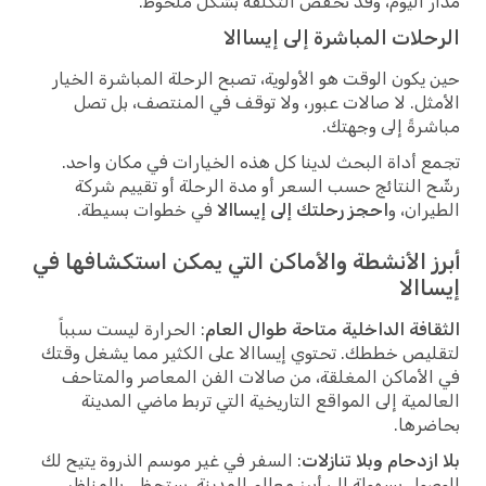
مدار اليوم، وقد تخفض التكلفة بشكل ملحوظ.
الرحلات المباشرة إلى إيساالا
حين يكون الوقت هو الأولوية، تصبح الرحلة المباشرة الخيار
الأمثل. لا صالات عبور، ولا توقف في المنتصف، بل تصل
مباشرةً إلى وجهتك.
تجمع أداة البحث لدينا كل هذه الخيارات في مكان واحد.
رشّح النتائج حسب السعر أو مدة الرحلة أو تقييم شركة
الطيران، و
احجز رحلتك إلى إيساالا
في خطوات بسيطة.
أبرز الأنشطة والأماكن التي يمكن استكشافها في
إيساالا
الثقافة الداخلية متاحة طوال العام
: الحرارة ليست سبباً
لتقليص خططك. تحتوي إيساالا على الكثير مما يشغل وقتك
في الأماكن المغلقة، من صالات الفن المعاصر والمتاحف
العالمية إلى المواقع التاريخية التي تربط ماضي المدينة
بحاضرها.
بلا ازدحام وبلا تنازلات
: السفر في غير موسم الذروة يتيح لك
الوصول بسهولة إلى أبرز معالم المدينة. ستحظى بالمناظر