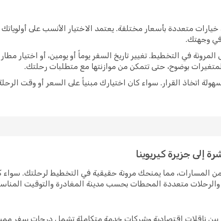
خيارات متعددة بأسعار مختلفة. يعتمد الاختيار الأنسب على أولوياتك
 في وجهتك.
رونة في التخطيط. تغيير تاريخ السفر يوماً أو يومين، أو اختيار مط
متغيرات بوضوح، حتى تتمكن من موازنتها مع متطلبات رحلتك.
ولة اتخاذ القرار. سواء كان اختيارك مبنياً على السعر أو وقت الرحلة
ة إلى جزيرة كيريوينا
دة من المسارات، مما يمنحك مرونة حقيقية في التخطيط لرحلتك. سواء
رة والرحلات متعددة المحطات بحسب مدينة المغادرة والتوقيت المناس
نا بين ناقلات اقتصادية وشركات خدمة متكاملة تشمل درجات سفر مميز