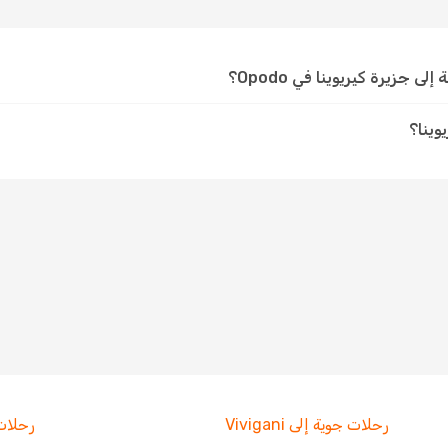
جزيرة كيريوينا في Opodo؟
وينا؟
رحلات جوية إلى Vivigani
رحلات جو