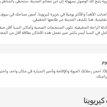
وة يتيح لك الوصول بسهولة إلى أبرز معالم المدينة. ستحظى بالمناظر
برز الجانب الأهدأ والأكثر يوميةً في جزيرة كيريوينا. أمضِ صباحك في س
لتقليدية. هنا تكشف المدينة عن طابعها الحقيقي.
ادئة الراحة الحقيقية. تكون المنتجعات الصحية وأماكن السبا أقل ضغط
امل في السبا أيسر بكثير حين تعمل هذه الأماكن بطاقة أقل من المعتا
وم
التخطيط لرحلة إلى جزيرة كيريوينا سهل مع Opodo. احجز رحلاتك الجوية والإقامة وتأجير السيارة في
زانيتك.
يريوينا