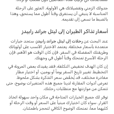
جدولك الزمني وتفضيلاتك هي الأولوية. العثور على الرحلة
المناسبة لا ينبغي أن يستغرق وقتاً أطول مما يستحق، وهذا
بالضبط ما نسعى إلى تقديمه.
أسعار تذاكر الطيران إلى ليتل جراند رابيدز
عند البحث عن
رحلات إلى ليتل جراند رابيدز
، ستجد خيارات
متعددة بأسعار مختلفة. يعتمد الاختيار الأنسب على أولوياتك
وطريقتك المفضلة في السفر. فإن كان الوقت هو الأهم، فإن
الرحلة الأسرع تمنحك وقتاً أطول في وجهتك.
إن كان الهدف تخفيض التكلفة، فقد يفيدك بعض المرونة في
التخطيط. تغيير تاريخ السفر يوماً أو يومين، أو اختيار مطار
مغادرة مختلف، قد يُخفّض سعر التذكرة بشكل ملحوظ.
تعرض أدوات المقارنة لدينا جميع هذه المتغيرات بوضوح، حتى
تتمكن من موازنتها مع متطلبات رحلتك.
توفر لك جميع الخيارات المتاحة في مكان واحد سهولة اتخاذ
القرار. سواء كان اختيارك مبنياً على السعر أو وقت الرحلة أو
كليهما معاً، نمنحك الوضوح الكافي لتحجز باطمئنان.