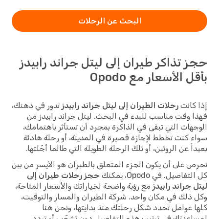
البحث عن الرحلات
حجز تذاكر طيران إلى ليتل جراند رابيدز
بأقل الأسعار مع Opodo
إذا كانت
رحلات الطيران إلى ليتل جراند رابيدز
تدور في ذهنك،
فهذا وقت مناسب للبدء في البحث. ليتل جراند رابيدز من
الوجهات التي تبقى في الذاكرة بمجرد أن تستأثر باهتمامك،
سواء كنت تخطط لإجازة قصيرة في المدينة، أو رحلة هادئة
بعيداً عن الروتين، أو تلك الرحلة الطويلة التي طالما أجّلتها.
نحرص على أن يكون الجزء المتعلق بالطيران هو الأيسر من بين
كل التفاصيل. في Opodo، يمكنك
حجز رحلات طيران إلى
ليتل جراند رابيدز
مع رؤية واضحة لخياراتك والأسعار المتاحة،
وكل ذلك في مكان واحد. شركة الطيران والمسار والتوقيت،
كلها عوامل تحدد شكل رحلتك منذ بدايتها، ونحن هنا
لمساعدتك في ترتيب هذه التفاصيل دون تشعّب أو تردد.