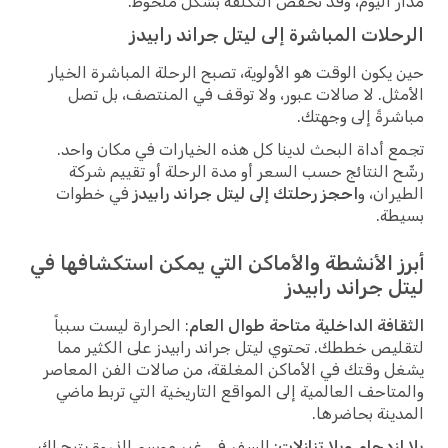
مدار اليوم، وقد تخفض التكلفة بشكل ملحوظ.
الرحلات المباشرة إلى ليتل جراند رابيدز
حين يكون الوقت هو الأولوية، تصبح الرحلة المباشرة الخيار
الأمثل. لا صالات عبور، ولا توقف في المنتصف، بل تصل
مباشرةً إلى وجهتك.
تجمع أداة البحث لدينا كل هذه الخيارات في مكان واحد.
رشّح النتائج حسب السعر أو مدة الرحلة أو تقييم شركة
الطيران، و
احجز رحلتك إلى ليتل جراند رابيدز
في خطوات
بسيطة.
أبرز الأنشطة والأماكن التي يمكن استكشافها في
ليتل جراند رابيدز
الثقافة الداخلية متاحة طوال العام
: الحرارة ليست سبباً
لتقليص خططك. تحتوي ليتل جراند رابيدز على الكثير مما
يشغل وقتك في الأماكن المغلقة، من صالات الفن المعاصر
والمتاحف العالمية إلى المواقع التاريخية التي تربط ماضي
المدينة بحاضرها.
بلا ازدحام وبلا تنازلات
: السفر في غير موسم الذروة يتيح لك