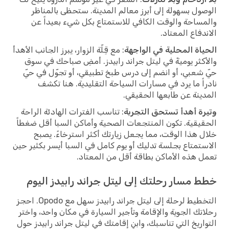
الوصول بسهولة إلى أبرز معالم المدينة. ستحظى بالمناظر
والمساحة والوقت الكافي للاستمتاع بكل شيء بعيداً عن
الاندفاع المعتاد.
الحياة المحلية في الواجهة
: مع قِلّة الزوار، يبرز الجانب الأهدأ
والأكثر يوميةً في ليتل جراند رابيدز. أمضِ صباحك في سوق
حيّ شعبي، أو انضم إلى درس طبخ تطبيقي، أو تجوّل في حيّ
نادراً ما يرد في مسارات السياحة التقليدية. هنا تكشف
المدينة عن طابعها الحقيقي.
وتيرة أهدأ تستحق التجربة
: تناسب الفترات الهادئة الراحة
الحقيقية. تكون المنتجعات الصحية وأماكن السبا أقل ضغطاً
خلال هذا الوقت، مما يجعل زيارتك أكثر استرخاءً. يصبح
الاستمتاع بجلسة تدليك أو يوم كامل في السبا أيسر بكثير حين
تعمل هذه الأماكن بطاقة أقل من المعتاد.
خطط مسار رحلتك إلى ليتل جراند رابيدز اليوم
التخطيط لرحلة إلى ليتل جراند رابيدز سهل مع Opodo. احجز
رحلاتك الجوية والإقامة وتأجير السيارة في مكان واحد، واختر
التواريخ التي تناسبك، وابنِ إقامتك في ليتل جراند رابيدز حول