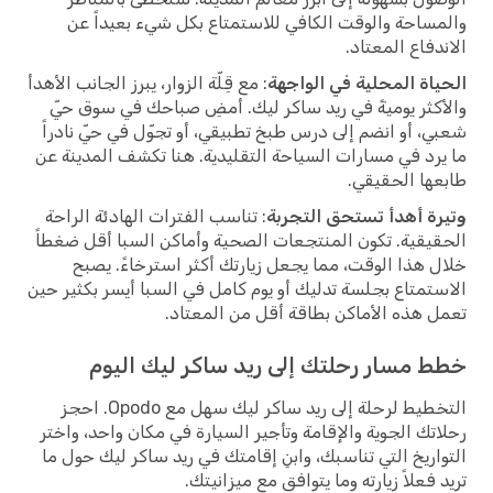
والمساحة والوقت الكافي للاستمتاع بكل شيء بعيداً عن
الاندفاع المعتاد.
الحياة المحلية في الواجهة
: مع قِلّة الزوار، يبرز الجانب الأهدأ
والأكثر يوميةً في ريد ساكر ليك. أمضِ صباحك في سوق حيّ
شعبي، أو انضم إلى درس طبخ تطبيقي، أو تجوّل في حيّ نادراً
ما يرد في مسارات السياحة التقليدية. هنا تكشف المدينة عن
طابعها الحقيقي.
وتيرة أهدأ تستحق التجربة
: تناسب الفترات الهادئة الراحة
الحقيقية. تكون المنتجعات الصحية وأماكن السبا أقل ضغطاً
خلال هذا الوقت، مما يجعل زيارتك أكثر استرخاءً. يصبح
الاستمتاع بجلسة تدليك أو يوم كامل في السبا أيسر بكثير حين
تعمل هذه الأماكن بطاقة أقل من المعتاد.
خطط مسار رحلتك إلى ريد ساكر ليك اليوم
التخطيط لرحلة إلى ريد ساكر ليك سهل مع Opodo. احجز
رحلاتك الجوية والإقامة وتأجير السيارة في مكان واحد، واختر
التواريخ التي تناسبك، وابنِ إقامتك في ريد ساكر ليك حول ما
تريد فعلاً زيارته وما يتوافق مع ميزانيتك.