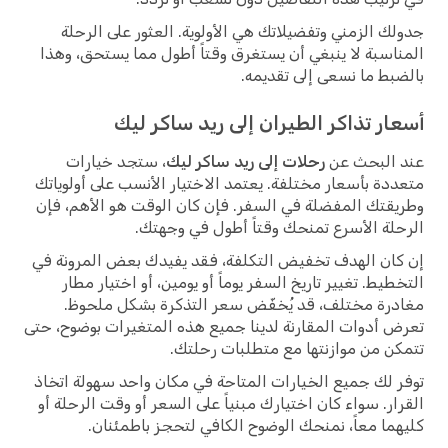
جدولك الزمني وتفضيلاتك هي الأولوية. العثور على الرحلة
المناسبة لا ينبغي أن يستغرق وقتاً أطول مما يستحق، وهذا
بالضبط ما نسعى إلى تقديمه.
أسعار تذاكر الطيران إلى ريد ساكر ليك
عند البحث عن
رحلات إلى ريد ساكر ليك
، ستجد خيارات
متعددة بأسعار مختلفة. يعتمد الاختيار الأنسب على أولوياتك
وطريقتك المفضلة في السفر. فإن كان الوقت هو الأهم، فإن
الرحلة الأسرع تمنحك وقتاً أطول في وجهتك.
إن كان الهدف تخفيض التكلفة، فقد يفيدك بعض المرونة في
التخطيط. تغيير تاريخ السفر يوماً أو يومين، أو اختيار مطار
مغادرة مختلف، قد يُخفّض سعر التذكرة بشكل ملحوظ.
تعرض أدوات المقارنة لدينا جميع هذه المتغيرات بوضوح، حتى
تتمكن من موازنتها مع متطلبات رحلتك.
توفر لك جميع الخيارات المتاحة في مكان واحد سهولة اتخاذ
القرار. سواء كان اختيارك مبنياً على السعر أو وقت الرحلة أو
كليهما معاً، نمنحك الوضوح الكافي لتحجز باطمئنان.