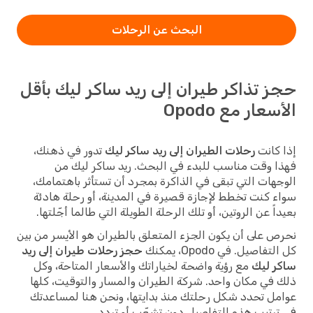
البحث عن الرحلات
حجز تذاكر طيران إلى ريد ساكر ليك بأقل
الأسعار مع Opodo
إذا كانت
رحلات الطيران إلى ريد ساكر ليك
تدور في ذهنك،
فهذا وقت مناسب للبدء في البحث. ريد ساكر ليك من
الوجهات التي تبقى في الذاكرة بمجرد أن تستأثر باهتمامك،
سواء كنت تخطط لإجازة قصيرة في المدينة، أو رحلة هادئة
بعيداً عن الروتين، أو تلك الرحلة الطويلة التي طالما أجّلتها.
نحرص على أن يكون الجزء المتعلق بالطيران هو الأيسر من بين
كل التفاصيل. في Opodo، يمكنك
حجز رحلات طيران إلى ريد
ساكر ليك
مع رؤية واضحة لخياراتك والأسعار المتاحة، وكل
ذلك في مكان واحد. شركة الطيران والمسار والتوقيت، كلها
عوامل تحدد شكل رحلتك منذ بدايتها، ونحن هنا لمساعدتك
في ترتيب هذه التفاصيل دون تشعّب أو تردد.