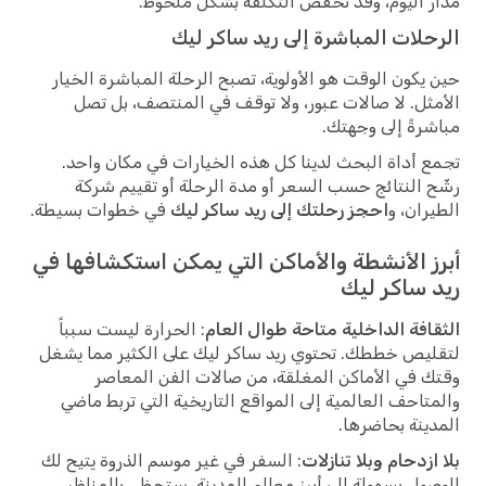
مدار اليوم، وقد تخفض التكلفة بشكل ملحوظ.
الرحلات المباشرة إلى ريد ساكر ليك
حين يكون الوقت هو الأولوية، تصبح الرحلة المباشرة الخيار
الأمثل. لا صالات عبور، ولا توقف في المنتصف، بل تصل
مباشرةً إلى وجهتك.
تجمع أداة البحث لدينا كل هذه الخيارات في مكان واحد.
رشّح النتائج حسب السعر أو مدة الرحلة أو تقييم شركة
الطيران، و
احجز رحلتك إلى ريد ساكر ليك
في خطوات بسيطة.
أبرز الأنشطة والأماكن التي يمكن استكشافها في
ريد ساكر ليك
الثقافة الداخلية متاحة طوال العام
: الحرارة ليست سبباً
لتقليص خططك. تحتوي ريد ساكر ليك على الكثير مما يشغل
وقتك في الأماكن المغلقة، من صالات الفن المعاصر
والمتاحف العالمية إلى المواقع التاريخية التي تربط ماضي
المدينة بحاضرها.
بلا ازدحام وبلا تنازلات
: السفر في غير موسم الذروة يتيح لك
الوصول بسهولة إلى أبرز معالم المدينة. ستحظى بالمناظر