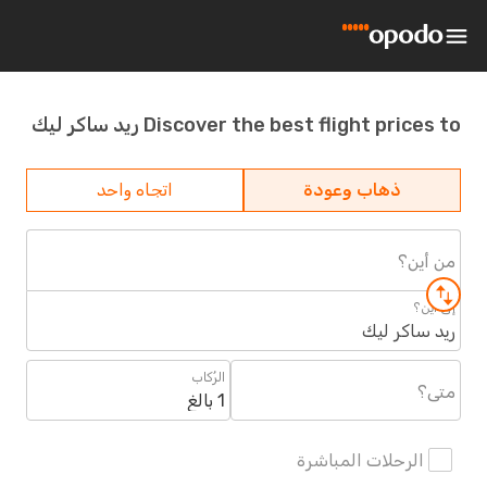
Discover the best flight prices to ريد ساكر ليك
ذهاب وعودة
اتجاه واحد
من أين؟
إلى أين؟
ريد ساكر ليك
الرُكاب
متى؟
1 بالغ
الرحلات المباشرة