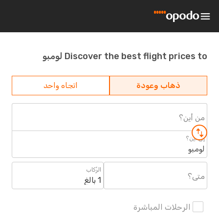
Discover the best flight prices to لومبو
ذهاب وعودة
اتجاه واحد
من أين؟
إلى أين؟
لومبو
الرُكاب
متى؟
1 بالغ
الرحلات المباشرة