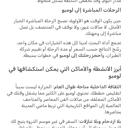
مدار اليوم، وقد تخفض التكلفة بشكل ملحوظ.
الرحلات المباشرة إلى لومبو
حين يكون الوقت هو الأولوية، تصبح الرحلة المباشرة الخيار
الأمثل. لا صالات عبور، ولا توقف في المنتصف، بل تصل
مباشرةً إلى وجهتك.
تجمع أداة البحث لدينا كل هذه الخيارات في مكان واحد.
رشّح النتائج حسب السعر أو مدة الرحلة أو تقييم شركة
الطيران، و
احجز رحلتك إلى لومبو
في خطوات بسيطة.
أبرز الأنشطة والأماكن التي يمكن استكشافها في
لومبو
الثقافة الداخلية متاحة طوال العام
: الحرارة ليست سبباً
لتقليص خططك. تحتوي لومبو على الكثير مما يشغل وقتك في
الأماكن المغلقة، من صالات الفن المعاصر والمتاحف
العالمية إلى المواقع التاريخية التي تربط ماضي المدينة
بحاضرها.
بلا ازدحام وبلا تنازلات
: السفر في غير موسم الذروة يتيح لك
الوصول بسهولة إلى أبرز معالم المدينة. ستحظى بالمناظر