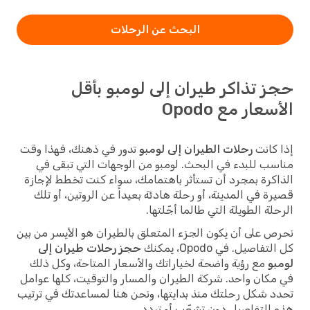
البحث عن الرحلات
حجز تذاكر طيران إلى لومبو بأقل
الأسعار مع Opodo
إذا كانت
رحلات الطيران إلى لومبو
تدور في ذهنك، فهذا وقت
مناسب للبدء في البحث. لومبو من الوجهات التي تبقى في
الذاكرة بمجرد أن تستأثر باهتمامك، سواء كنت تخطط لإجازة
قصيرة في المدينة، أو رحلة هادئة بعيداً عن الروتين، أو تلك
الرحلة الطويلة التي طالما أجّلتها.
نحرص على أن يكون الجزء المتعلق بالطيران هو الأيسر من بين
كل التفاصيل. في Opodo، يمكنك
حجز رحلات طيران إلى
لومبو
مع رؤية واضحة لخياراتك والأسعار المتاحة، وكل ذلك
في مكان واحد. شركة الطيران والمسار والتوقيت، كلها عوامل
تحدد شكل رحلتك منذ بدايتها، ونحن هنا لمساعدتك في ترتيب
هذه التفاصيل دون تشعّب أو تردد.