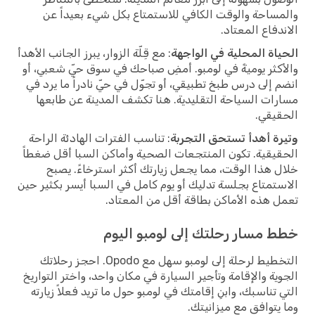
والمساحة والوقت الكافي للاستمتاع بكل شيء بعيداً عن
الاندفاع المعتاد.
الحياة المحلية في الواجهة
: مع قِلّة الزوار، يبرز الجانب الأهدأ
والأكثر يوميةً في لومبو. أمضِ صباحك في سوق حيّ شعبي، أو
انضم إلى درس طبخ تطبيقي، أو تجوّل في حيّ نادراً ما يرد في
مسارات السياحة التقليدية. هنا تكشف المدينة عن طابعها
الحقيقي.
وتيرة أهدأ تستحق التجربة
: تناسب الفترات الهادئة الراحة
الحقيقية. تكون المنتجعات الصحية وأماكن السبا أقل ضغطاً
خلال هذا الوقت، مما يجعل زيارتك أكثر استرخاءً. يصبح
الاستمتاع بجلسة تدليك أو يوم كامل في السبا أيسر بكثير حين
تعمل هذه الأماكن بطاقة أقل من المعتاد.
خطط مسار رحلتك إلى لومبو اليوم
التخطيط لرحلة إلى لومبو سهل مع Opodo. احجز رحلاتك
الجوية والإقامة وتأجير السيارة في مكان واحد، واختر التواريخ
التي تناسبك، وابنِ إقامتك في لومبو حول ما تريد فعلاً زيارته
وما يتوافق مع ميزانيتك.