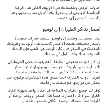
جدولك الزمني وتفضيلاتك هي الأولوية. العثور على الرحلة
المناسبة لا ينبغي أن يستغرق وقتاً أطول مما يستحق، وهذا
بالضبط ما نسعى إلى تقديمه.
أسعار تذاكر الطيران إلى لومبو
عند البحث عن
رحلات إلى لومبو
، ستجد خيارات متعددة
بأسعار مختلفة. يعتمد الاختيار الأنسب على أولوياتك وطريقتك
المفضلة في السفر. فإن كان الوقت هو الأهم، فإن الرحلة
الأسرع تمنحك وقتاً أطول في وجهتك.
إن كان الهدف تخفيض التكلفة، فقد يفيدك بعض المرونة في
التخطيط. تغيير تاريخ السفر يوماً أو يومين، أو اختيار مطار
مغادرة مختلف، قد يُخفّض سعر التذكرة بشكل ملحوظ.
تعرض أدوات المقارنة لدينا جميع هذه المتغيرات بوضوح، حتى
تتمكن من موازنتها مع متطلبات رحلتك.
توفر لك جميع الخيارات المتاحة في مكان واحد سهولة اتخاذ
القرار. سواء كان اختيارك مبنياً على السعر أو وقت الرحلة أو
كليهما معاً، نمنحك الوضوح الكافي لتحجز باطمئنان.