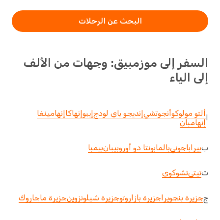
البحث عن الرحلات
السفر إلى موزمبيق: وجهات من الألف
إلى الياء
ألتو مولوكو
أنجوتشي
إنديجو باي لودج
إيبو
إنهاكا
إنهامينغا
ا
إنهامبان
ب
بيرا
باجوني
بالما
بونتا دو أورو
بيبان
بيمبا
ت
تيتي
تشوكوي
ج
جزيرة بنجويرا
جزيرة بازاروتو
جزيرة شيلونزوين
جزيرة ماجاروك