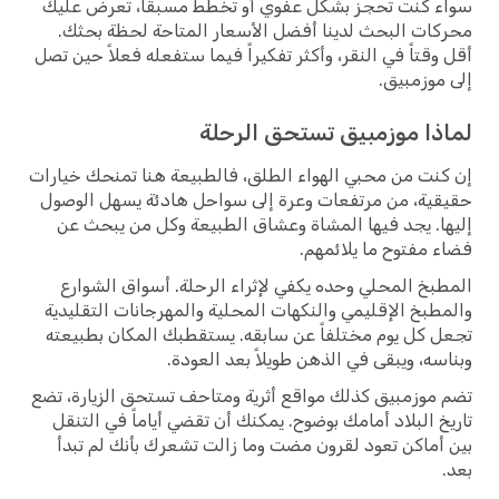
سواء كنت تحجز بشكل عفوي أو تخطط مسبقاً، تعرض عليك
محركات البحث لدينا أفضل الأسعار المتاحة لحظة بحثك.
أقل وقتاً في النقر، وأكثر تفكيراً فيما ستفعله فعلاً حين تصل
إلى موزمبيق.
لماذا موزمبيق تستحق الرحلة
إن كنت من محبي الهواء الطلق، فالطبيعة هنا تمنحك خيارات
حقيقية، من مرتفعات وعرة إلى سواحل هادئة يسهل الوصول
إليها. يجد فيها المشاة وعشاق الطبيعة وكل من يبحث عن
فضاء مفتوح ما يلائمهم.
المطبخ المحلي وحده يكفي لإثراء الرحلة. أسواق الشوارع
والمطبخ الإقليمي والنكهات المحلية والمهرجانات التقليدية
تجعل كل يوم مختلفاً عن سابقه. يستقطبك المكان بطبيعته
وبناسه، ويبقى في الذهن طويلاً بعد العودة.
تضم موزمبيق كذلك مواقع أثرية ومتاحف تستحق الزيارة، تضع
تاريخ البلاد أمامك بوضوح. يمكنك أن تقضي أياماً في التنقل
بين أماكن تعود لقرون مضت وما زالت تشعرك بأنك لم تبدأ
بعد.