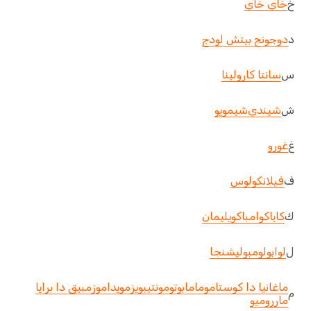
خ
خاي خاي
د
دوجونج بيتش لودج
س
سانتا كارولينا
ش
شيندي
شيمويو
غ
غورو
ف
فيلانكولوس
ك
كايا
كوامبا
كويليمان
ل
لوابو
لومبو
ليشنجا
ماغانيا دا كوستا
موما
مابوتو
مونتيبويز
مويدا
موزمبيق دا برايا
م
مارروميو