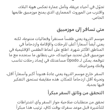
تجوّل في أحياء عريقة، وتأمل عمارة تعكس هوية البلاد،
واقترب من الموروث المعماري الذي يمنح موزمبيق طابعها
الخاص.
متى تسافر إلى موزمبيق
موسم الذروة يعني طقساً مستقراً وفعاليات متنوعة، لكنه
يعني أيضاً أسعاراً أعلى للرحلات والإقامة وازدحاماً في
المناطق الأكثر شهرة. اطلع على أنماط الطقس الإقليمية في
موزمبيق قبل تحديد مواعيدك، حتى يتطابق ما ستجده مع ما
تتوقعه. يمكن لـ Opodo مساعدتك في إيجاد رحلات تناسب
وقتك وميزانيتك.
السفر خارج موسم الذروة يعني عادةً هدوءاً أكبر وأسعاراً أقل،
وتجربة أقل ازدحاماً للمكان. هذه مقايضة تستحق التفكير
فيها بجدية.
التحقق من وثائق السفر مبكراً
تحقق من متطلبات صلاحية جواز السفر وأي اشتراطات
للتأشيرة قبل موعد سفرك بوقت كافٍ. ترتيب هذا مبكراً