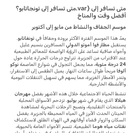
متى تسافر إلى {var.متى تسافر إلى تونجاتابو؟
ل وقت والمناخ
م الجفاف والنشاط من مايو إلى أكتوبر
 هذا الموسم الفترة الأكثر برودة وجفافاً في
تونغاتابو
.
قبل
مطار فوا أموتو الدولي
المسافرين بنسيم عليل
اء صافية تساعد على الرؤية الواضحة للمعالم الطبيعية
الاقتراب من الجزيرة. تتراوح درجات الحرارة عادة حول
، مما يجعل التجول في شوارع العاصمة
نوكو
ا
مريحاً طوال ساعات النهار. يميل الطقس إلى الاستقرار،
ر الأمطار الغزيرة، مما يسهم في تسهيل التنقلات اليومية
نشطة الخارجية.
 الحياة الاجتماعية خلال هذه الأشهر بفضل
مهرجان
لا
الذي يقام في شهر
يوليو
. تزدحم الأسواق المحلية
نتجات التقليدية، وتصبح الرحلات البحرية لمشاهدة
تان الحدث الأبرز في المياه المحيطة بالجزيرة. يفضل
ان والزوار قضاء أوقاتهم في الهواء الطلق لاستكشاف
ت مياه هوما
الطبيعية. تتسم الأجواء العامة بالحيوية،
تزداد الفعاليات الثقافية والرياضية في مختلف أرجاء