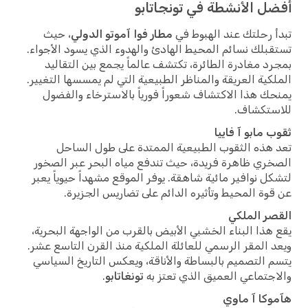
ل الأنشطة في تونجاتابو
 رحلتك عند الهبوط في
مطار فوا آموتو الدولي
، حيث
بلك نسائم المحيط الهادئ والهدوء الذي يسود الأجواء.
د مغادرة الطائرة، تكتشف عالماً يجمع بين التقاليد
كية العريقة والمناظر الطبيعية التي لم يمسسها التغيير.
ك هذا الاكتشاف شعوراً فورياً بالاسترخاء والفضول
ستكشاف.
 مابو آ فاييا
هذه الثقوب الطبيعية الممتدة على طول الساحل
ري ظاهرة فريدة، حيث تندفع مياه البحر عبر الصخور
ل نوافير مائية شاهقة. يوفر الموقع مشهداً حيوياً يعبر
وة المحيط وتأثيره الدائم على تضاريس الجزيرة.
ر الملكي
هذا البناء الخشبي الأبيض بالقرب من الواجهة البحرية،
 المقر الرسمي للعائلة الملكية منذ القرن التاسع عشر.
 التصميم بالبساطة والأناقة، ويعكس التاريخ السياسي
جتماعي العميق الذي تعتز به
تونغاتابو
.
كا آ ماوي