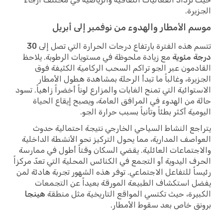
يرة.
 الأمطار والهدوء من نوفمبر إلى أبريل
 هذه الفترة بارتفاع درجات الحرارة التي تصل إلى
30
 مئوية
مع زيادة ملحوظة في مستويات الرطوبة. يلاحظ
دمون عبر الجو تراكم السحب الركامية الكثيفة فوق
يرة، وغالباً ما تبدأ الرحلة بمشاهدة هطول الأمطار
توائية التي تمنح الغابات والمزارع لوناً أخضراً زاهياً. تسود
 من الهدوء في المرافق العامة، ويصبح إيقاع الحياة
مية أكثر بطئاً وتأنياً بسبب حرارة الجو.
جع النشاط السياحي الخارجي نتيجة احتمالية حدوث
اصف المدارية، مما يحول التركيز نحو الأنشطة الداخلية
جتماعات العائلية. يقضي السكان وقتاً أطول في ممارسة
ف اليدوية أو التجمع في الكنائس المحلية التي تعدّ مركزاً
اً للتفاعل الاجتماعي. توفر هذه الشهور تجربة هادئة لمن
 استكشاف الطبيعة المورقة بعيداً عن التجمعات
يرة، حيث تكتسي المواقع التاريخية مثل منطقة
هينجا
ق خاص بعد سقوط الأمطار.