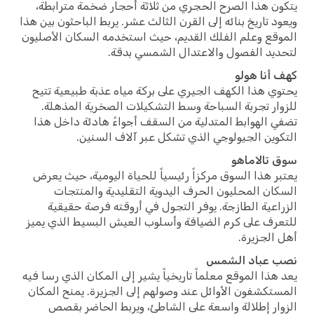
ن هذا الصرح الحجري من ثلاثة أحجار ضخمة مترابطة،
د تاريخ بنائه إلى القرن الثالث عشر. يربط الباحثون بين هذا
قع وعلم الفلك القديم، حيث استخدمه السكان الأصليون
يد الفصول والاعتدال الشمسي بدقة.
أنا هولو
ي هذا الكهف الجيري على بركة مياه عذبة طبيعية تتيح
ار تجربة السباحة وسط التشكيلات الصخرية المذهلة.
 الهوابط المتدلية من السقف أجواءً هادئة داخل هذا
وين الجيولوجي الذي تشكل عبر آلاف السنين.
تالاماهو
ر هذا السوق مركزاً رئيسياً للحياة اليومية، حيث يعرض
ان المحليون الحرف اليدوية التقليدية والمنتجات
اعية الطازجة. يوفر التجول في أروقته فرصة حقيقية
رف على كرم الضيافة وأسلوب العيش البسيط الذي يميز
الجزيرة.
 عباد الشمس
هذا الموقع معلماً تاريخياً يشير إلى المكان الذي رسا فيه
تكشفون الأوائل عند وصولهم إلى الجزيرة. يمنح المكان
ار إطلالة واسعة على الشاطئ، ويربط الحاضر بقصص