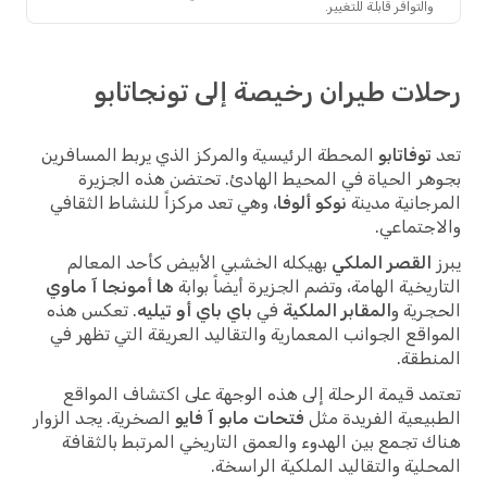
والتوافر قابلة للتغيير.
ات طيران رخيصة إلى تونجاتابو
توفاتابو
المحطة الرئيسية والمركز الذي يربط المسافرين
ر الحياة في المحيط الهادئ. تحتضن هذه الجزيرة
جانية مدينة
نوكو ألوفا
، وهي تعد مركزاً للنشاط الثقافي
جتماعي.
القصر الملكي
بهيكله الخشبي الأبيض كأحد المعالم
ريخية الهامة، وتضم الجزيرة أيضاً بوابة
ها أمونجا آ ماوي
رية و
المقابر الملكية
في
باي باي أو تيليه
. تعكس هذه
اقع الجوانب المعمارية والتقاليد العريقة التي تظهر في
طقة.
د قيمة الرحلة إلى هذه الوجهة على اكتشاف المواقع
يعية الفريدة مثل
فتحات مابو آ فايو
الصخرية. يجد الزوار
 تجمع بين الهدوء والعمق التاريخي المرتبط بالثقافة
لية والتقاليد الملكية الراسخة.