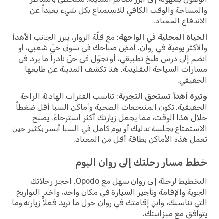
والمساحة والوقت الكافي للاستمتاع بكل شيء بعيداً عن
الاندفاع المعتاد.
الحياة المحلية في الواجهة
: مع قِلّة الزوار، يبرز الجانب الأهدأ
والأكثر يوميةً في روان. أمضِ صباحك في سوق حيّ شعبي، أو
انضم إلى درس طبخ تطبيقي، أو تجوّل في حيّ نادراً ما يرد في
مسارات السياحة التقليدية. هنا تكشف المدينة عن طابعها
الحقيقي.
وتيرة أهدأ تستحق التجربة
: تناسب الفترات الهادئة الراحة
الحقيقية. تكون المنتجعات الصحية وأماكن السبا أقل ضغطاً
خلال هذا الوقت، مما يجعل زيارتك أكثر استرخاءً. يصبح
الاستمتاع بجلسة تدليك أو يوم كامل في السبا أيسر بكثير حين
تعمل هذه الأماكن بطاقة أقل من المعتاد.
خطط مسار رحلتك إلى روان اليوم
التخطيط لرحلة إلى روان سهل مع Opodo. احجز رحلاتك
الجوية والإقامة وتأجير السيارة في مكان واحد، واختر التواريخ
التي تناسبك، وابنِ إقامتك في روان حول ما تريد فعلاً زيارته وما
يتوافق مع ميزانيتك.