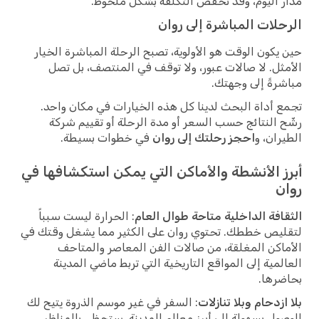
مدار اليوم، وقد تخفض التكلفة بشكل ملحوظ.
الرحلات المباشرة إلى روان
حين يكون الوقت هو الأولوية، تصبح الرحلة المباشرة الخيار
الأمثل. لا صالات عبور، ولا توقف في المنتصف، بل تصل
مباشرةً إلى وجهتك.
تجمع أداة البحث لدينا كل هذه الخيارات في مكان واحد.
رشّح النتائج حسب السعر أو مدة الرحلة أو تقييم شركة
الطيران، و
احجز رحلتك إلى روان
في خطوات بسيطة.
أبرز الأنشطة والأماكن التي يمكن استكشافها في
روان
الثقافة الداخلية متاحة طوال العام
: الحرارة ليست سبباً
لتقليص خططك. تحتوي روان على الكثير مما يشغل وقتك في
الأماكن المغلقة، من صالات الفن المعاصر والمتاحف
العالمية إلى المواقع التاريخية التي تربط ماضي المدينة
بحاضرها.
بلا ازدحام وبلا تنازلات
: السفر في غير موسم الذروة يتيح لك
الوصول بسهولة إلى أبرز معالم المدينة. ستحظى بالمناظر