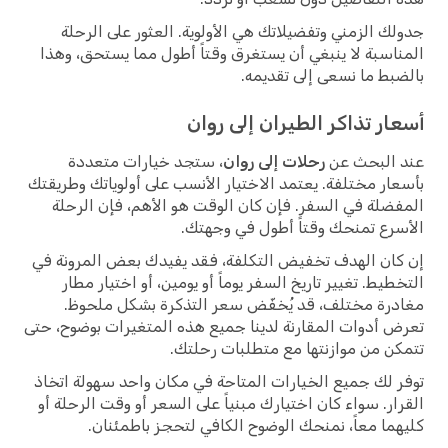
جدولك الزمني وتفضيلاتك هي الأولوية. العثور على الرحلة
المناسبة لا ينبغي أن يستغرق وقتاً أطول مما يستحق، وهذا
بالضبط ما نسعى إلى تقديمه.
أسعار تذاكر الطيران إلى روان
عند البحث عن
رحلات إلى روان
، ستجد خيارات متعددة
بأسعار مختلفة. يعتمد الاختيار الأنسب على أولوياتك وطريقتك
المفضلة في السفر. فإن كان الوقت هو الأهم، فإن الرحلة
الأسرع تمنحك وقتاً أطول في وجهتك.
إن كان الهدف تخفيض التكلفة، فقد يفيدك بعض المرونة في
التخطيط. تغيير تاريخ السفر يوماً أو يومين، أو اختيار مطار
مغادرة مختلف، قد يُخفّض سعر التذكرة بشكل ملحوظ.
تعرض أدوات المقارنة لدينا جميع هذه المتغيرات بوضوح، حتى
تتمكن من موازنتها مع متطلبات رحلتك.
توفر لك جميع الخيارات المتاحة في مكان واحد سهولة اتخاذ
القرار. سواء كان اختيارك مبنياً على السعر أو وقت الرحلة أو
كليهما معاً، نمنحك الوضوح الكافي لتحجز باطمئنان.