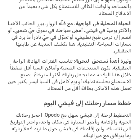
والمساحة والوقت الكافي للاستمتاع بكل شيء بعيداً عن
الاندفاع المعتاد.
الحياة المحلية في الواجهة
: مع قِلّة الزوار، يبرز الجانب الأهدأ
والأكثر يوميةً في فيشي. أمضِ صباحك في سوق حيّ شعبي، أو
انضم إلى درس طبخ تطبيقي، أو تجوّل في حيّ نادراً ما يرد في
مسارات السياحة التقليدية. هنا تكشف المدينة عن طابعها
الحقيقي.
وتيرة أهدأ تستحق التجربة
: تناسب الفترات الهادئة الراحة
الحقيقية. تكون المنتجعات الصحية وأماكن السبا أقل ضغطاً
خلال هذا الوقت، مما يجعل زيارتك أكثر استرخاءً. يصبح
الاستمتاع بجلسة تدليك أو يوم كامل في السبا أيسر بكثير حين
تعمل هذه الأماكن بطاقة أقل من المعتاد.
خطط مسار رحلتك إلى فيشي اليوم
التخطيط لرحلة إلى فيشي سهل مع Opodo. احجز رحلاتك
الجوية والإقامة وتأجير السيارة في مكان واحد، واختر التواريخ
التي تناسبك، وابنِ إقامتك في فيشي حول ما تريد فعلاً زيارته
وما يتوافق مع ميزانيتك.