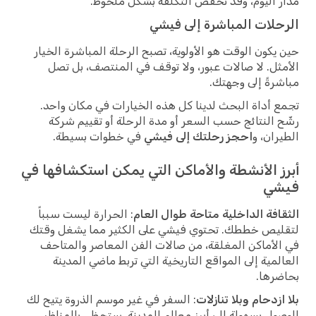
مدار اليوم، وقد تخفض التكلفة بشكل ملحوظ.
الرحلات المباشرة إلى فيشي
حين يكون الوقت هو الأولوية، تصبح الرحلة المباشرة الخيار
الأمثل. لا صالات عبور، ولا توقف في المنتصف، بل تصل
مباشرةً إلى وجهتك.
تجمع أداة البحث لدينا كل هذه الخيارات في مكان واحد.
رشّح النتائج حسب السعر أو مدة الرحلة أو تقييم شركة
الطيران، و
احجز رحلتك إلى فيشي
في خطوات بسيطة.
أبرز الأنشطة والأماكن التي يمكن استكشافها في
فيشي
الثقافة الداخلية متاحة طوال العام
: الحرارة ليست سبباً
لتقليص خططك. تحتوي فيشي على الكثير مما يشغل وقتك
في الأماكن المغلقة، من صالات الفن المعاصر والمتاحف
العالمية إلى المواقع التاريخية التي تربط ماضي المدينة
بحاضرها.
بلا ازدحام وبلا تنازلات
: السفر في غير موسم الذروة يتيح لك
الوصول بسهولة إلى أبرز معالم المدينة. ستحظى بالمناظر