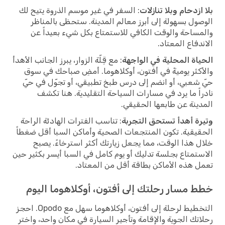
بلا ازدحام وبلا تنازلات
: السفر في غير موسم الذروة يتيح لك
الوصول بسهولة إلى أبرز معالم المدينة. ستحظى بالمناظر
والمساحة والوقت الكافي للاستمتاع بكل شيء بعيداً عن
الاندفاع المعتاد.
الحياة المحلية في الواجهة
: مع قِلّة الزوار، يبرز الجانب الأهدأ
والأكثر يوميةً في أفتون، أوكلاهوما. أمضِ صباحك في سوق
حيّ شعبي، أو انضم إلى درس طبخ تطبيقي، أو تجوّل في حيّ
نادراً ما يرد في مسارات السياحة التقليدية. هنا تكشف
المدينة عن طابعها الحقيقي.
وتيرة أهدأ تستحق التجربة
: تناسب الفترات الهادئة الراحة
الحقيقية. تكون المنتجعات الصحية وأماكن السبا أقل ضغطاً
خلال هذا الوقت، مما يجعل زيارتك أكثر استرخاءً. يصبح
الاستمتاع بجلسة تدليك أو يوم كامل في السبا أيسر بكثير حين
تعمل هذه الأماكن بطاقة أقل من المعتاد.
خطط مسار رحلتك إلى أفتون، أوكلاهوما اليوم
التخطيط لرحلة إلى أفتون، أوكلاهوما سهل مع Opodo. احجز
رحلاتك الجوية والإقامة وتأجير السيارة في مكان واحد، واختر