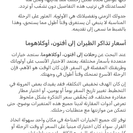
لمساعدتك في ترتيب هذه التفاصيل دون تشعّب أو تردد.
جدولك الزمني وتفضيلاتك هي الأولوية. العثور على الرحلة
المناسبة لا ينبغي أن يستغرق وقتاً أطول مما يستحق، وهذا
بالضبط ما نسعى إلى تقديمه.
أسعار تذاكر الطيران إلى أفتون، أوكلاهوما
عند البحث عن
رحلات إلى أفتون، أوكلاهوما
، ستجد خيارات
متعددة بأسعار مختلفة. يعتمد الاختيار الأنسب على أولوياتك
وطريقتك المفضلة في السفر. فإن كان الوقت هو الأهم، فإن
الرحلة الأسرع تمنحك وقتاً أطول في وجهتك.
إن كان الهدف تخفيض التكلفة، فقد يفيدك بعض المرونة في
التخطيط. تغيير تاريخ السفر يوماً أو يومين، أو اختيار مطار
مغادرة مختلف، قد يُخفّض سعر التذكرة بشكل ملحوظ.
تعرض أدوات المقارنة لدينا جميع هذه المتغيرات بوضوح، حتى
تتمكن من موازنتها مع متطلبات رحلتك.
توفر لك جميع الخيارات المتاحة في مكان واحد سهولة اتخاذ
القرار. سواء كان اختيارك مبنياً على السعر أو وقت الرحلة أو
كليهما معاً، نمنحك الوضوح الكافي لتحجز باطمئنان.