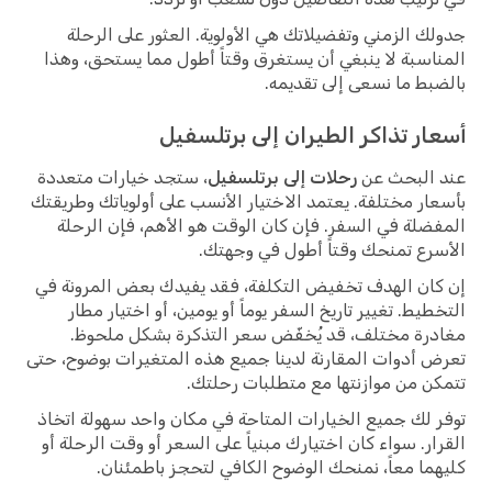
جدولك الزمني وتفضيلاتك هي الأولوية. العثور على الرحلة
المناسبة لا ينبغي أن يستغرق وقتاً أطول مما يستحق، وهذا
بالضبط ما نسعى إلى تقديمه.
أسعار تذاكر الطيران إلى برتلسفيل
عند البحث عن
رحلات إلى برتلسفيل
، ستجد خيارات متعددة
بأسعار مختلفة. يعتمد الاختيار الأنسب على أولوياتك وطريقتك
المفضلة في السفر. فإن كان الوقت هو الأهم، فإن الرحلة
الأسرع تمنحك وقتاً أطول في وجهتك.
إن كان الهدف تخفيض التكلفة، فقد يفيدك بعض المرونة في
التخطيط. تغيير تاريخ السفر يوماً أو يومين، أو اختيار مطار
مغادرة مختلف، قد يُخفّض سعر التذكرة بشكل ملحوظ.
تعرض أدوات المقارنة لدينا جميع هذه المتغيرات بوضوح، حتى
تتمكن من موازنتها مع متطلبات رحلتك.
توفر لك جميع الخيارات المتاحة في مكان واحد سهولة اتخاذ
القرار. سواء كان اختيارك مبنياً على السعر أو وقت الرحلة أو
كليهما معاً، نمنحك الوضوح الكافي لتحجز باطمئنان.