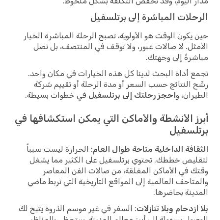
مدار اليوم، وقد تخفض التكلفة بشكل ملحوظ.
الرحلات المباشرة إلى برتلسفيل
حين يكون الوقت هو الأولوية، تصبح الرحلة المباشرة الخيار
الأمثل. لا صالات عبور، ولا توقف في المنتصف، بل تصل
مباشرةً إلى وجهتك.
تجمع أداة البحث لدينا كل هذه الخيارات في مكان واحد.
رشّح النتائج حسب السعر أو مدة الرحلة أو تقييم شركة
الطيران، و
احجز رحلتك إلى برتلسفيل
في خطوات بسيطة.
أبرز الأنشطة والأماكن التي يمكن استكشافها في
برتلسفيل
الثقافة الداخلية متاحة طوال العام
: الحرارة ليست سبباً
لتقليص خططك. تحتوي برتلسفيل على الكثير مما يشغل
وقتك في الأماكن المغلقة، من صالات الفن المعاصر
والمتاحف العالمية إلى المواقع التاريخية التي تربط ماضي
المدينة بحاضرها.
بلا ازدحام وبلا تنازلات
: السفر في غير موسم الذروة يتيح لك
الوصول بسهولة إلى أبرز معالم المدينة. ستحظى بالمناظر