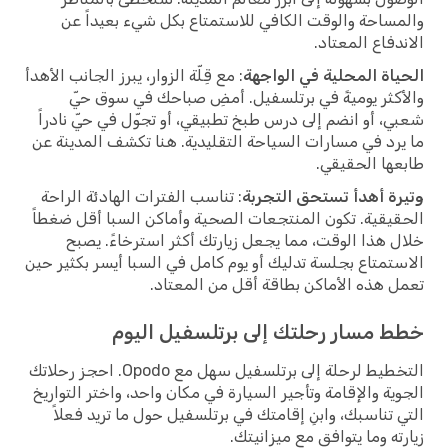
والمساحة والوقت الكافي للاستمتاع بكل شيء بعيداً عن
الاندفاع المعتاد.
الحياة المحلية في الواجهة
: مع قِلّة الزوار، يبرز الجانب الأهدأ
والأكثر يوميةً في برتلسفيل. أمضِ صباحك في سوق حيّ
شعبي، أو انضم إلى درس طبخ تطبيقي، أو تجوّل في حيّ نادراً
ما يرد في مسارات السياحة التقليدية. هنا تكشف المدينة عن
طابعها الحقيقي.
وتيرة أهدأ تستحق التجربة
: تناسب الفترات الهادئة الراحة
الحقيقية. تكون المنتجعات الصحية وأماكن السبا أقل ضغطاً
خلال هذا الوقت، مما يجعل زيارتك أكثر استرخاءً. يصبح
الاستمتاع بجلسة تدليك أو يوم كامل في السبا أيسر بكثير حين
تعمل هذه الأماكن بطاقة أقل من المعتاد.
خطط مسار رحلتك إلى برتلسفيل اليوم
التخطيط لرحلة إلى برتلسفيل سهل مع Opodo. احجز رحلاتك
الجوية والإقامة وتأجير السيارة في مكان واحد، واختر التواريخ
التي تناسبك، وابنِ إقامتك في برتلسفيل حول ما تريد فعلاً
زيارته وما يتوافق مع ميزانيتك.