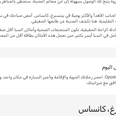
وة يتيح لك الوصول بسهولة إلى أبرز معالم المدينة. ستحظى بالمناظر
برز الجانب الأهدأ والأكثر يوميةً في بيتسبرغ، كانساس. أمضِ صباحك ف
ة التقليدية. هنا تكشف المدينة عن طابعها الحقيقي.
ادئة الراحة الحقيقية. تكون المنتجعات الصحية وأماكن السبا أقل ضغط
امل في السبا أيسر بكثير حين تعمل هذه الأماكن بطاقة أقل من المعتا
اليوم
التخطيط لرحلة إلى بيتسبرغ، كانساس سهل مع Opodo. احجز رحلاتك الجوية والإقامة وتأجير السيا
وافق مع ميزانيتك.
رغ، كانساس