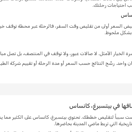
سب احتياجات رحلتك.
نساس
خفيض السعر أولى من تقليص وقت السفر، فالرحلة عبر محطة توقف خيار
 بشكل ملحوظ.
شرة الخيار الأمثل. لا صالات عبور، ولا توقف في المنتصف، بل تصل مبا
 واحد. رشّح النتائج حسب السعر أو مدة الرحلة أو تقييم شركة الطير
شافها في بيتسبرغ، كانساس
يست سبباً لتقليص خططك. تحتوي بيتسبرغ، كانساس على الكثير مما ي
اريخية التي تربط ماضي المدينة بحاضرها.