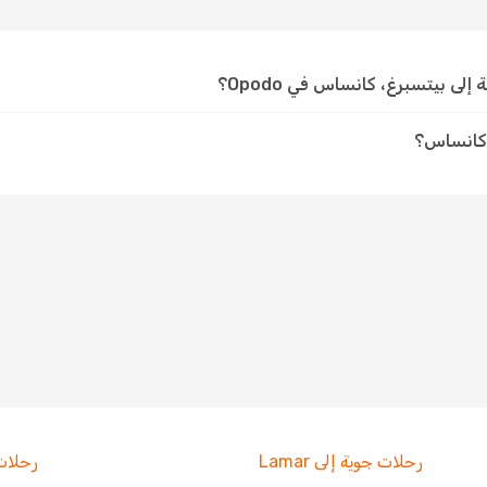
ى بيتسبرغ، كانساس في Opodo؟
 كانساس؟
رحلات جوية إلى Lamar
رحلات جوي